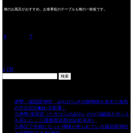
檜のお風呂がおすすめ。お食事処のテーブルも檜の一枚板です。
2026年8月
月
火
水
木
金
土
日
1
2
3
4
5
6
7
8
9
10
11
12
13
14
15
16
17
18
19
20
21
22
23
24
25
26
27
28
29
30
31
« 7月
検
索:
表示数
伊勢・猿田彦神社「みちひらきの御神徳を表す八角形
の方位石の触れる順番」
- 54,665 views
元伊勢 瀧原宮（たきはらのみや）のゼロ磁場スポット
を探しに（ 三重県度会郡大紀町滝原）
- 24,926 views
古事記で夫婦になった神様が祀られている猿田彦神社
と佐瑠女(さるめ)神社
- 21,861 views