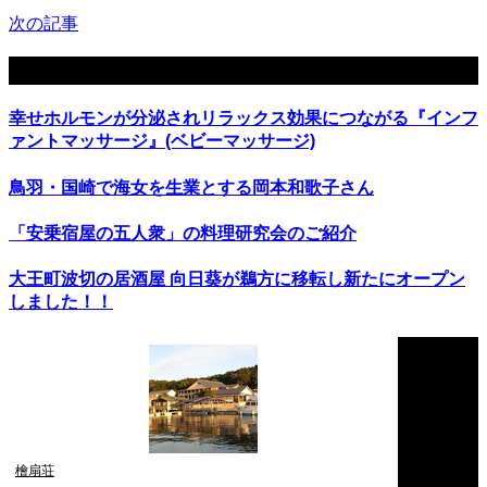
次の記事
関連記事
幸せホルモンが分泌されリラックス効果につながる『インフ
ァントマッサージ』(ベビーマッサージ)
鳥羽・国崎で海女を生業とする岡本和歌子さん
「安乗宿屋の五人衆」の料理研究会のご紹介
大王町波切の居酒屋 向日葵が鵜方に移転し新たにオープン
しました！！
檜扇荘