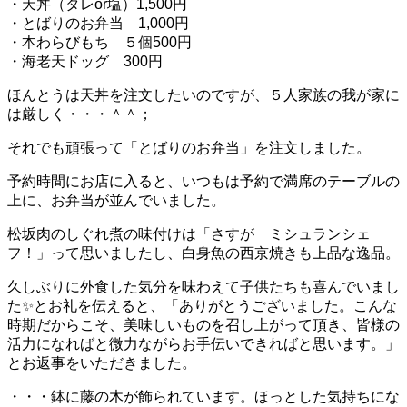
・天丼（タレor塩）1,500円
・とばりのお弁当 1,000円
・本わらびもち ５個500円
・海老天ドッグ 300円
ほんとうは天丼を注文したいのですが、５人家族の我が家に
は厳しく・・・＾＾；
それでも頑張って「とばりのお弁当」を注文しました。
予約時間にお店に入ると、いつもは予約で満席のテーブルの
上に、お弁当が並んでいました。
松坂肉のしぐれ煮の味付けは「さすが ミシュランシェ
フ！」って思いましたし、白身魚の西京焼きも上品な逸品。
久しぶりに外食した気分を味わえて子供たちも喜んでいまし
た
✨とお礼を伝えると、「ありがとうございました。こんな
時期だからこそ、美味しいものを召し上がって頂き、皆様の
活力になればと微力ながらお手伝いできればと思います。」
とお返事をいただきました。
・・・鉢に藤の木が飾られています。ほっとした気持ちにな