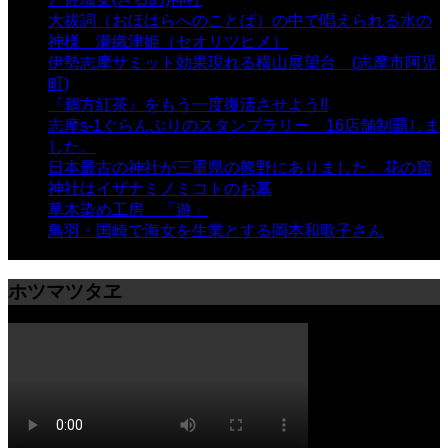
大祓詞（おほはらへのことば）の中で唱えられる水の
神様 瀬織津姫（セオリツヒメ）
- 16,964 views
伊勢志摩サミット効果現れる横山展望台 (志摩市阿児
町)
- 10,375 views
『鵜方紅茶』をもう一度復活させよう!!
- 9,040 views
志摩s-1ぐらんぷりのスタンプラリー 16店舗制覇しま
した。
- 8,106 views
日本最古の神社が三重県の熊野にありました。花の窟
神社はイザナミノミコトのお墓
- 8,070 views
草木染め工房 「遊」
- 7,885 views
鳥羽・国崎で海女を生業とする岡本和歌子さん
- 6,990
views
ホツマツタヱ