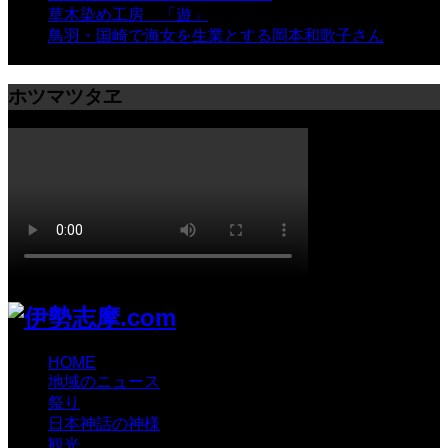
草木染め工房 「遊」
- 7,885 views
鳥羽・国崎で海女を生業とする岡本和歌子さん
- 6,990
views
ホツマツタヱ
HOME
地域のニュース
祭り
日本神話の神様
観光