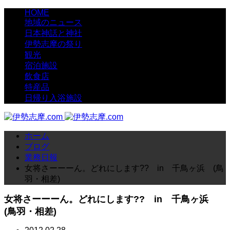
HOME
地域のニュース
日本神話と神社
伊勢志摩の祭り
観光
宿泊施設
飲食店
特産品
日帰り入浴施設
ホーム
ブログ
業務日報
女将さーーーん。どれにします?? in 千鳥ヶ浜 (鳥
羽・相差)
女将さーーーん。どれにします?? in 千鳥ヶ浜
(鳥羽・相差)