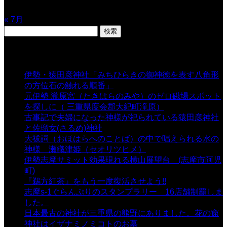
31
« 7月
検
索:
表示数
伊勢・猿田彦神社「みちひらきの御神徳を表す八角形
の方位石の触れる順番」
- 54,670 views
元伊勢 瀧原宮（たきはらのみや）のゼロ磁場スポット
を探しに（ 三重県度会郡大紀町滝原）
- 24,926 views
古事記で夫婦になった神様が祀られている猿田彦神社
と佐瑠女(さるめ)神社
- 21,861 views
大祓詞（おほはらへのことば）の中で唱えられる水の
神様 瀬織津姫（セオリツヒメ）
- 16,964 views
伊勢志摩サミット効果現れる横山展望台 (志摩市阿児
町)
- 10,375 views
『鵜方紅茶』をもう一度復活させよう!!
- 9,040 views
志摩s-1ぐらんぷりのスタンプラリー 16店舗制覇しま
した。
- 8,106 views
日本最古の神社が三重県の熊野にありました。花の窟
神社はイザナミノミコトのお墓
- 8,070 views