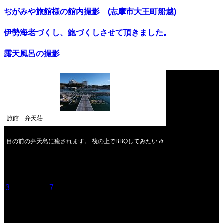
ぢがみや旅館様の館内撮影 (志摩市大王町船越)
伊勢海老づくし、鮑づくしさせて頂きました。
露天風呂の撮影
旅館 弁天荘
目の前の弁天島に癒されます。 筏の上でBBQしてみたい🎶
2026年8月
月
火
水
木
金
土
日
1
2
3
4
5
6
7
8
9
10
11
12
13
14
15
16
17
18
19
20
21
22
23
24
25
26
27
28
29
30