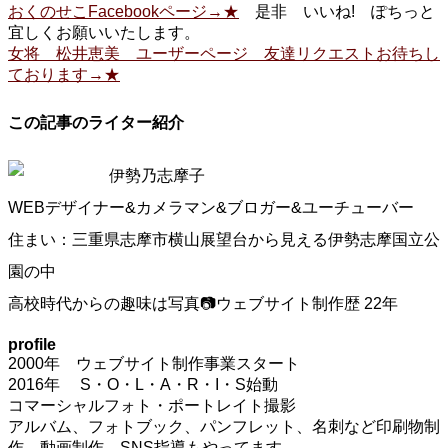
おくのせこFacebookページ→★
是非 いいね! ぽちっと
宜しくお願いいたします。
女将 松井恵美 ユーザーページ 友達リクエストお待ちし
ております→★
この記事のライター紹介
伊勢乃志摩子
WEBデザイナー&カメラマン&ブロガー&ユーチューバー
住まい：三重県志摩市横山展望台から見える伊勢志摩国立公
園の中
高校時代からの趣味は写真📷ウェブサイト制作歴 22年
profile
2000年 ウェブサイト制作事業スタート
2016年 S・O・L・A・R・I・S始動
コマーシャルフォト・ポートレイト撮影
アルバム、フォトブック、パンフレット、名刺など印刷物制
作、動画制作、SNS指導もやってます。