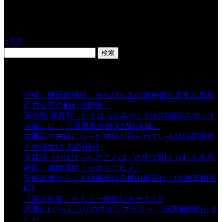
17
18
19
20
21
22
23
24
25
26
27
28
29
30
31
« 7月
検
索:
表示数
伊勢・猿田彦神社「みちひらきの御神徳を表す八角形
の方位石の触れる順番」
- 54,676 views
元伊勢 瀧原宮（たきはらのみや）のゼロ磁場スポット
を探しに（ 三重県度会郡大紀町滝原）
- 24,926 views
古事記で夫婦になった神様が祀られている猿田彦神社
と佐瑠女(さるめ)神社
- 21,861 views
大祓詞（おほはらへのことば）の中で唱えられる水の
神様 瀬織津姫（セオリツヒメ）
- 16,964 views
伊勢志摩サミット効果現れる横山展望台 (志摩市阿児
町)
- 10,375 views
『鵜方紅茶』をもう一度復活させよう!!
- 9,040 views
志摩s-1ぐらんぷりのスタンプラリー 16店舗制覇しま
した。
- 8,106 views