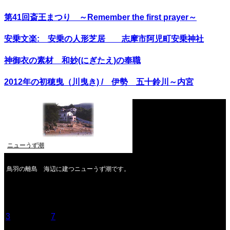
第41回斎王まつり ～Remember the first prayer～
安乗文楽: 安乗の人形芝居 志摩市阿児町安乗神社
神御衣の素材 和妙(にぎたえ)の奉職
2012年の初穂曳（川曳き) / 伊勢 五十鈴川～内宮
ニューうず潮
鳥羽の離島 海辺に建つニューうず潮です。
2026年8月
月
火
水
木
金
土
日
1
2
3
4
5
6
7
8
9
10
11
12
13
14
15
16