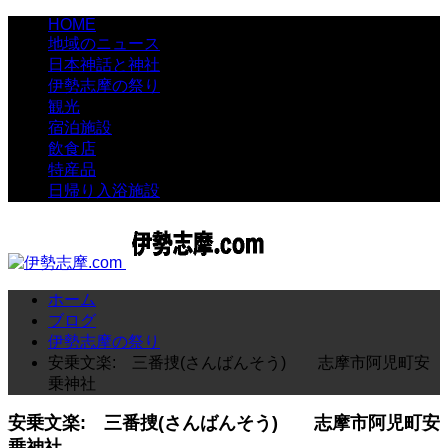
HOME
地域のニュース
日本神話と神社
伊勢志摩の祭り
観光
宿泊施設
飲食店
特産品
日帰り入浴施設
ホーム
ブログ
伊勢志摩の祭り
安乗文楽: 三番捜(さんばんそう) 志摩市阿児町安
乗神社
安乗文楽: 三番捜(さんばんそう) 志摩市阿児町安
乗神社