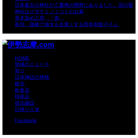
日本最古の神社が三重県の熊野にありました。花の窟
神社はイザナミノミコトのお墓
- 8,070 views
草木染め工房 「遊」
- 7,885 views
鳥羽・国崎で海女を生業とする岡本和歌子さん
- 6,990
views
HOME
地域のニュース
祭り
日本神話の神様
観光
飲食店
特産品
宿泊施設
日帰り入浴
Facebook
© 伊勢志摩.com