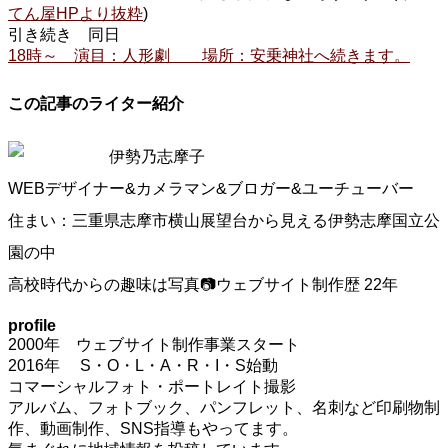
てん屋HPより抜粋
)
引き続き 同日
18時～ 演目：人形劇 場所：安乗神社へ続きます。
この記事のライター紹介
伊勢乃志摩子
WEBデザイナー&カメラマン&ブロガー&ユーチューバー
住まい：三重県志摩市横山展望台から見える伊勢志摩国立公
園の中
高校時代からの趣味は写真📷ウェブサイト制作歴 22年
profile
2000年 ウェブサイト制作事業スタート
2016年 S・O・L・A・R・I・S始動
コマーシャルフォト・ポートレイト撮影
アルバム、フォトブック、パンフレット、名刺など印刷物制
作、動画制作、SNS指導もやってます。