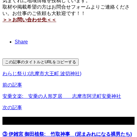
気まぐれに地域情報を投稿しています。
取材や掲載希望の方はお問合せフォームよりご連絡くださ
い。お仕事のご依頼も大歓迎です！！
＞＞お問い合わせ先＜＜
Share
この記事のタイトルとURLをコピーする
わらじ祭り:(志摩市大王町 波切神社)
前の記事
安乗文楽: 安乗の人形芝居 志摩市阿児町安乗神社
次の記事
関連記事
③ 伊雑宮 御田植祭: 竹取神事 (泥まみれになる裸男たち)