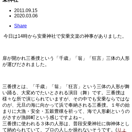
2011.09.15
2020.03.06
Share
今日は14時から安乗神社で安乗文楽の神事がありました。
扉が開かれ三番捜という「千歳」「翁」「狂言」三体の人形
が運びだされました。
三番捜とは、「千歳」「翁」「狂言」という三体の人形が舞
い踊る、大変めでたいとされる演目（舞）です。三番捜は
様々な所で演じられていますが、その中でも安乗ならではな
のが、元旦の海に向かって浜で奉納される三番捜。１年の始
まりに大漁・安全・五穀豊穣を祈って、海で人形劇というの
がさすが漁師町という感じですよね～。
三番捜に使われる３体の人形は、普段安乗神社に御神体とし
て納められていて、プロの人しか操れないそうです。(
りょ