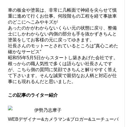
車の板金や塗装は、非常に几帳面で神経を尖らせて慎
重に進めて行くお仕事。何段階もの工程を経て事故車
のどこにへこみやキズが
あったのかがわからないくらい元の状態に戻り、整備
士にしかわからない内側の部分も手を抜かずきちんと
塗装をしてお客様の元に戻ってゆきます。
社長さんのモットーとされているところは”真心こめた
確かなサービス”
昭和55年5月5日からスタートし築きあげた会社です。
根っからの職人気性で多くは語らない社長さんです
が、こちら側の質問に笑顔できちんと解りやすく答え
て下さいます。そんな誠実で親切なお人柄と対応が仕
事にも現れるんだと思いました。
この記事のライター紹介
伊勢乃志摩子
WEBデザイナー&カメラマン&ブロガー&ユーチューバ