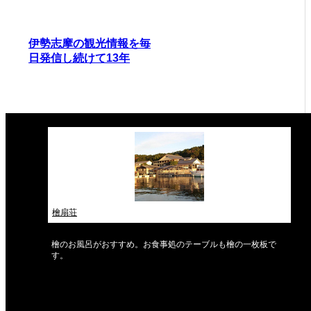
伊勢志摩の観光情報を毎
日発信し続けて13年
檜扇荘
檜のお風呂がおすすめ。お食事処のテーブルも檜の一枚板で
す。
2026年8月
月
火
水
木
金
土
日