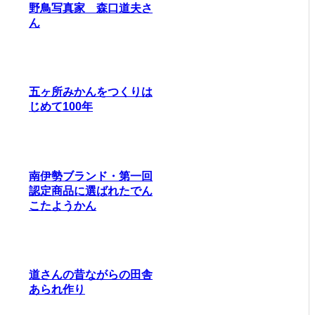
野鳥写真家 森口道夫さ
ん
五ヶ所みかんをつくりは
じめて100年
南伊勢ブランド・第一回
認定商品に選ばれたでん
こたようかん
道さんの昔ながらの田舎
あられ作り