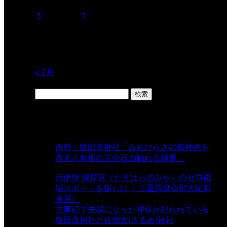
1
2
3
4
5
6
7
8
9
10
11
12
13
14
15
16
17
18
19
20
21
22
23
24
25
26
27
28
29
30
31
« 7月
検
索:
表示数
伊勢・猿田彦神社「みちひらきの御神徳を
表す八角形の方位石の触れる順番」
-
54,666 views
元伊勢 瀧原宮（たきはらのみや）のゼロ磁
場スポットを探しに（ 三重県度会郡大紀町
滝原）
- 24,926 views
古事記で夫婦になった神様が祀られている
猿田彦神社と佐瑠女(さるめ)神社
- 21,861