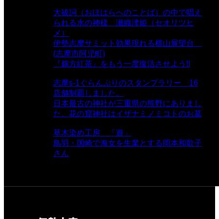
views
大祓詞（おほはらへのことば）の中で唱え
られる水の神様 瀬織津姫（セオリツヒ
メ）
- 16,964 views
伊勢志摩サミット効果現れる横山展望台
(志摩市阿児町)
- 10,375 views
『鵜方紅茶』をもう一度復活させよう!!
-
9,040 views
志摩s-1ぐらんぷりのスタンプラリー 16
店舗制覇しました。
- 8,106 views
日本最古の神社が三重県の熊野にありまし
た。花の窟神社はイザナミノミコトのお墓
- 8,070 views
草木染め工房 「遊」
- 7,885 views
鳥羽・国崎で海女を生業とする岡本和歌子
さん
- 6,990 views