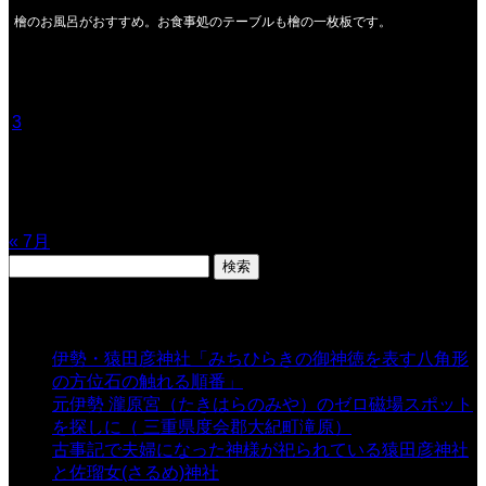
檜のお風呂がおすすめ。お食事処のテーブルも檜の一枚板です。
2026年8月
月
火
水
木
金
土
日
1
2
3
4
5
6
7
8
9
10
11
12
13
14
15
16
17
18
19
20
21
22
23
24
25
26
27
28
29
30
31
« 7月
検
索:
表示数
伊勢・猿田彦神社「みちひらきの御神徳を表す八角形
の方位石の触れる順番」
- 54,641 views
元伊勢 瀧原宮（たきはらのみや）のゼロ磁場スポット
を探しに（ 三重県度会郡大紀町滝原）
- 24,921 views
古事記で夫婦になった神様が祀られている猿田彦神社
と佐瑠女(さるめ)神社
- 21,859 views