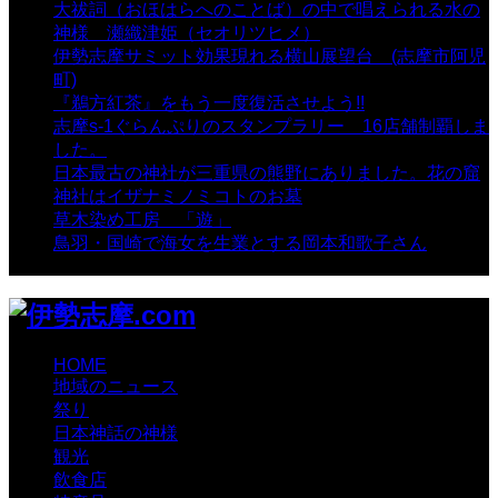
大祓詞（おほはらへのことば）の中で唱えられる水の
神様 瀬織津姫（セオリツヒメ）
- 16,961 views
伊勢志摩サミット効果現れる横山展望台 (志摩市阿児
町)
- 10,375 views
『鵜方紅茶』をもう一度復活させよう!!
- 9,040 views
志摩s-1ぐらんぷりのスタンプラリー 16店舗制覇しま
した。
- 8,106 views
日本最古の神社が三重県の熊野にありました。花の窟
神社はイザナミノミコトのお墓
- 8,068 views
草木染め工房 「遊」
- 7,885 views
鳥羽・国崎で海女を生業とする岡本和歌子さん
- 6,990
views
HOME
地域のニュース
祭り
日本神話の神様
観光
飲食店