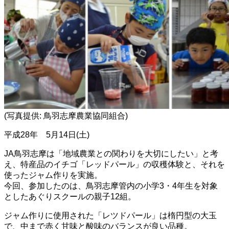
(写真提供: 鳥羽志摩農業協同組合)
平成28年 5月14日(土)
JA鳥羽志摩は「地域農業との関わりを大切にしたい」と考
え、特産品のイチゴ「レッドパール」の収穫体験と、それを
使ったジャム作りを実施。
今回、参加したのは、鳥羽志摩管内の小学3・4年生を対象
としたあぐりスクールの親子12組。
ジャム作りに使用された「レツドパール」は楕円型の大玉
で、中まで赤く甘味と酸味のバランスが良い品種。