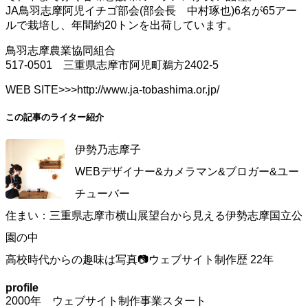
JA鳥羽志摩阿児イチゴ部会(部会長 中村琢也)6名が65アー
ルで栽培し、年間約20トンを出荷しています。
鳥羽志摩農業協同組合
517-0501 三重県志摩市阿児町鵜方2402-5
WEB SITE>>>http://www.ja-tobashima.or.jp/
この記事のライター紹介
伊勢乃志摩子
WEBデザイナー&カメラマン&ブロガー&ユー
チューバー
住まい：三重県志摩市横山展望台から見える伊勢志摩国立公
園の中
高校時代からの趣味は写真📷ウェブサイト制作歴 22年
profile
2000年 ウェブサイト制作事業スタート