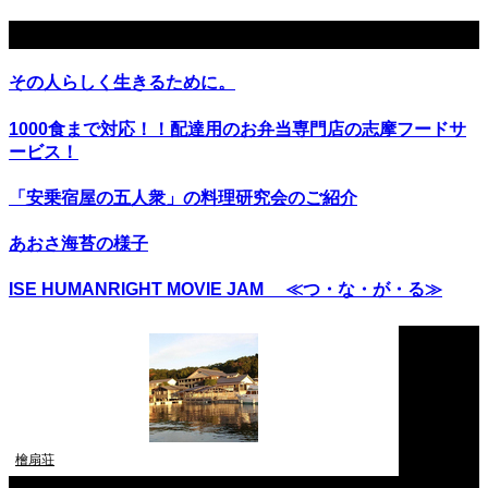
関連記事
その人らしく生きるために。
1000食まで対応！！配達用のお弁当専門店の志摩フードサ
ービス！
「安乗宿屋の五人衆」の料理研究会のご紹介
あおさ海苔の様子
ISE HUMANRIGHT MOVIE JAM ≪つ・な・が・る≫
檜扇荘