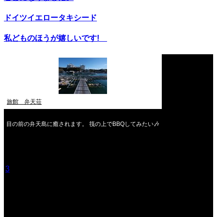
ドイツイエロータキシード
私どものほうが嬉しいです!
旅館 弁天荘
目の前の弁天島に癒されます。 筏の上でBBQしてみたい🎶
2026年8月
月
火
水
木
金
土
日
1
2
3
4
5
6
7
8
9
10
11
12
13
14
15
16
17
18
19
20
21
22
23
24
25
26
27
28
29
30
31