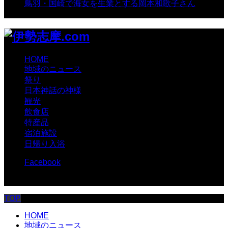
鳥羽・国崎で海女を生業とする岡本和歌子さん
- 6,990
views
HOME
地域のニュース
祭り
日本神話の神様
観光
飲食店
特産品
宿泊施設
日帰り入浴
Facebook
© 伊勢志摩.com
TOP
HOME
地域のニュース