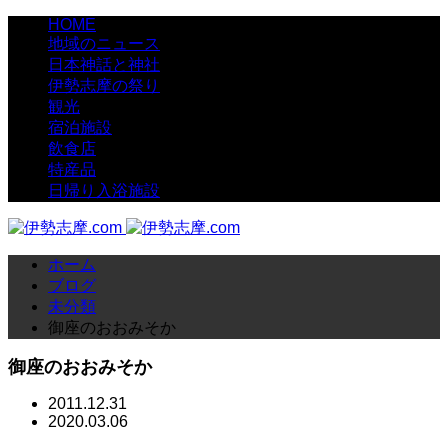
HOME
地域のニュース
日本神話と神社
伊勢志摩の祭り
観光
宿泊施設
飲食店
特産品
日帰り入浴施設
ホーム
ブログ
未分類
御座のおおみそか
御座のおおみそか
2011.12.31
2020.03.06