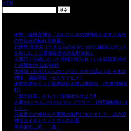
« 7月
検
索:
表示数
伊勢・猿田彦神社「みちひらきの御神徳を表す八角形
の方位石の触れる順番」
- 54,641 views
元伊勢 瀧原宮（たきはらのみや）のゼロ磁場スポット
を探しに（ 三重県度会郡大紀町滝原）
- 24,921 views
古事記で夫婦になった神様が祀られている猿田彦神社
と佐瑠女(さるめ)神社
- 21,859 views
大祓詞（おほはらへのことば）の中で唱えられる水の
神様 瀬織津姫（セオリツヒメ）
- 16,961 views
伊勢志摩サミット効果現れる横山展望台 (志摩市阿児
町)
- 10,375 views
『鵜方紅茶』をもう一度復活させよう!!
- 9,040 views
志摩s-1ぐらんぷりのスタンプラリー 16店舗制覇しま
した。
- 8,106 views
日本最古の神社が三重県の熊野にありました。花の窟
神社はイザナミノミコトのお墓
- 8,068 views
草木染め工房 「遊」
- 7,885 views