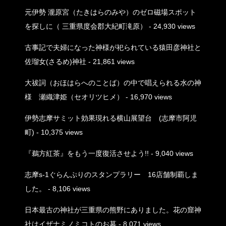
元伊勢 瀧原宮（たきはらのみや）のゼロ磁場スポット
を探しに（ 三重県度会郡大紀町滝原）
- 24,930 views
古事記で夫婦になった神様が祀られている猿田彦神社と
佐瑠女(さるめ)神社
- 21,861 views
大祓詞（おほはらへのことば）の中で唱えられる水の神
様 瀬織津姫（セオリツヒメ）
- 16,970 views
伊勢志摩サミット効果現れる横山展望台 (志摩市阿児
町)
- 10,375 views
『鵜方紅茶』をもう一度復活させよう!!
- 9,040 views
志摩s-1ぐらんぷりのスタンプラリー 16店舗制覇しま
した。
- 8,106 views
日本最古の神社が三重県の熊野にありました。花の窟神
社はイザナミノミコトのお墓
- 8,071 views