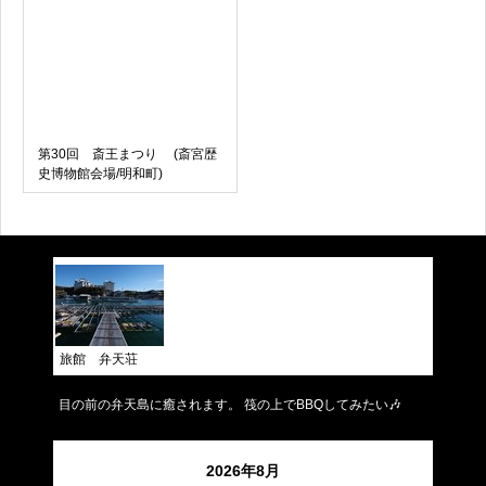
第30回 斎王まつり (斎宮歴
史博物館会場/明和町)
旅館 弁天荘
目の前の弁天島に癒されます。 筏の上でBBQしてみたい🎶
2026年8月