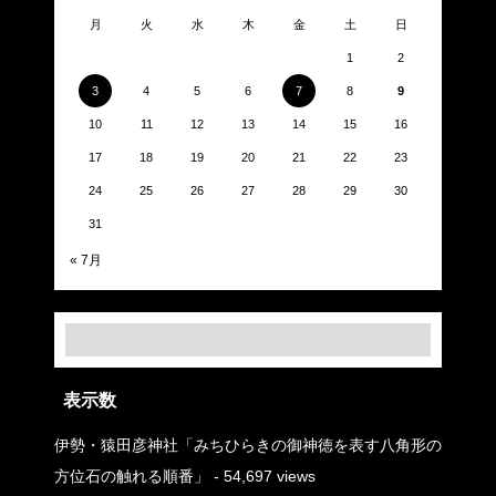
月
火
水
木
金
土
日
1
2
3
4
5
6
7
8
9
10
11
12
13
14
15
16
17
18
19
20
21
22
23
24
25
26
27
28
29
30
31
« 7月
表示数
伊勢・猿田彦神社「みちひらきの御神徳を表す八角形の
方位石の触れる順番」
- 54,697 views