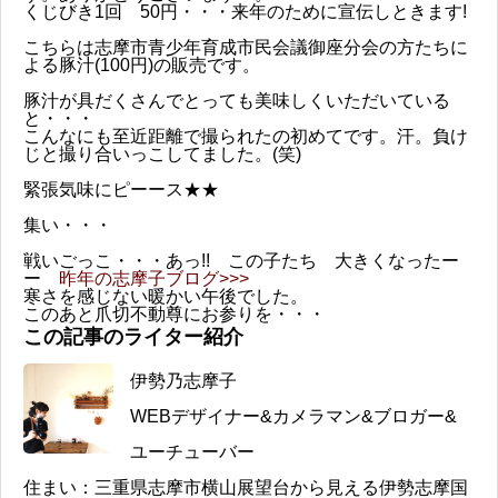
くじびき1回 50円・・・来年のために宣伝しときます!
こちらは志摩市青少年育成市民会議御座分会の方たちに
よる豚汁(100円)の販売です。
豚汁が具だくさんでとっても美味しくいただいている
と・・・
こんなにも至近距離で撮られたの初めてです。汗。負け
じと撮り合いっこしてました。(笑)
緊張気味にピーース★★
集い・・・
戦いごっこ・・・あっ!! この子たち 大きくなったー
ー
昨年の志摩子ブログ>>>
寒さを感じない暖かい午後でした。
このあと爪切不動尊にお参りを・・・
この記事のライター紹介
伊勢乃志摩子
WEBデザイナー&カメラマン&ブロガー&
ユーチューバー
住まい：三重県志摩市横山展望台から見える伊勢志摩国