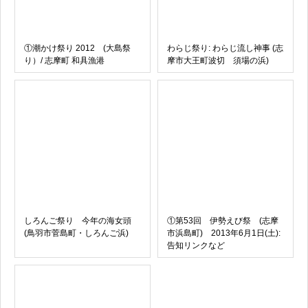
①潮かけ祭り 2012 (大島祭
わらじ祭り: わらじ流し神事 (志
り）/ 志摩町 和具漁港
摩市大王町波切 須場の浜)
しろんご祭り 今年の海女頭
①第53回 伊勢えび祭 (志摩
(鳥羽市菅島町・しろんご浜)
市浜島町) 2013年6月1日(土):
告知リンクなど