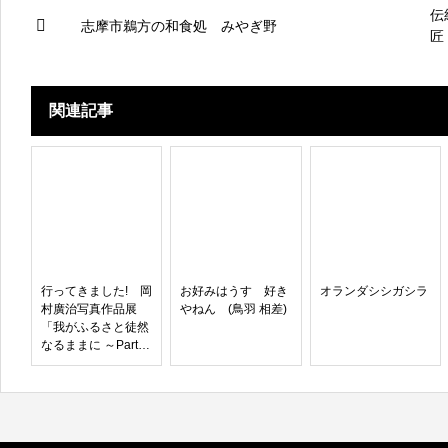
伝
志摩市鵜方の和食処 みやぎ野
匠
重
関連記事
行ってきました! 岡
お好みはうす 好き
オランダシシガシラ
村廣治写真作品展
やねん (鳥羽 相差)
「我がふるさと徒然
なるままに ～Part
6」