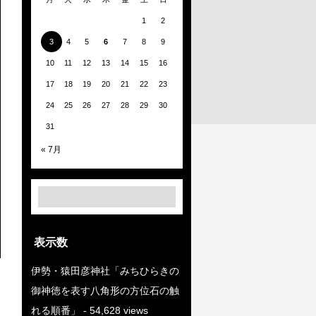
1
2
3
4
5
6
7
8
9
10
11
12
13
14
15
16
17
18
19
20
21
22
23
24
25
26
27
28
29
30
31
« 7月
表示数
伊勢・猿田彦神社「みちひらきの
御神徳を表す八角形の方位石の触
れる順番」
- 54,628 views