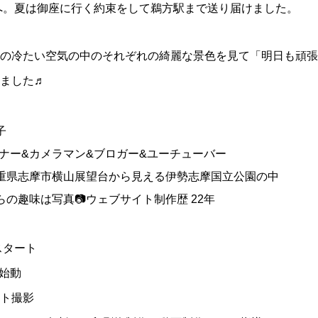
へ。夏は御座に行く約束をして鵜方駅まで送り届けました。
の冷たい空気の中のそれぞれの綺麗な景色を見て「明日も頑張
ました♬
子
イナー&カメラマン&ブロガー&ユーチューバー
重県志摩市横山展望台から見える伊勢志摩国立公園の中
の趣味は写真📷ウェブサイト制作歴 22年
スタート
・S始動
ト撮影