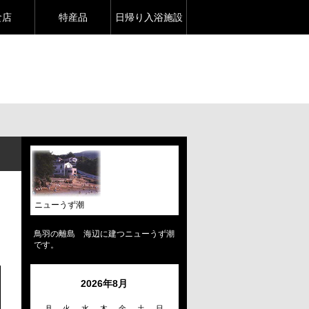
食店
特産品
日帰り入浴施設
ニューうず潮
鳥羽の離島 海辺に建つニューうず潮
です。
2026年8月
月
火
水
木
金
土
日