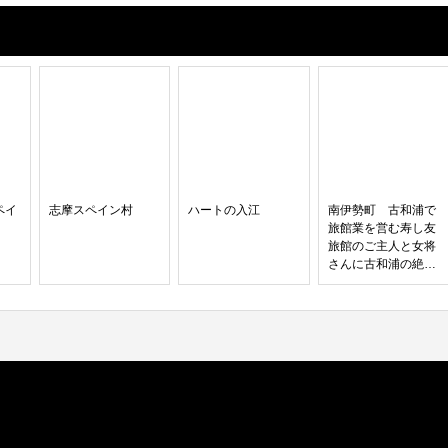
ペイ
志摩スペイン村
ハートの入江
南伊勢町 古和浦で
旅館業を営む寿し友
旅館のご主人と女将
さんに古和浦の絶景
スポットと穴場スポ
ットをご案内して頂
きました