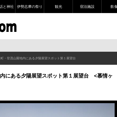
話と神社
伊勢志摩の祭り
観光
宿泊施設
飲
王町・登茂山園地内にある夕陽展望スポット第１展望台
内にある夕陽展望スポット第１展望台 <慕情ヶ