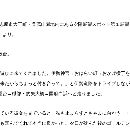
頃、志摩市大王町・登茂山園地内にある夕陽展望スポット第１展望
）より。
数台。
遊びに来てくれました。伊勢神宮→おはらい町→おかげ横丁を
来たからちょっと付き合って。」と伊勢道路をドライブしなが
望台→磯部・的矢大橋→国府白浜へと走りました。
ている彼女を見ていると、私も止まらずともやまに向かう・・
も喜んでくれて本当に良かった。夕日が沈んだ後のゴールデン