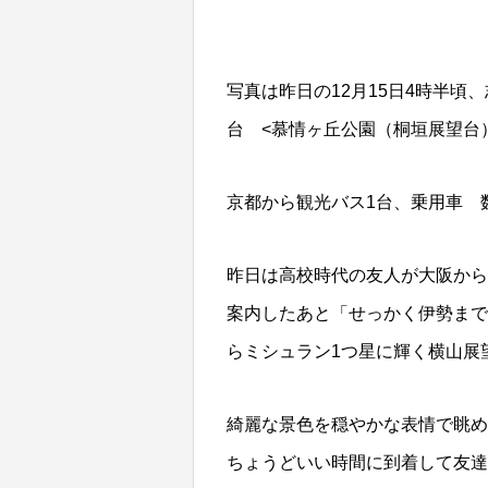
写真は昨日の12月15日4時半
台 <慕情ヶ丘公園（桐垣展望台
京都から観光バス1台、乗用車 
昨日は高校時代の友人が大阪から
案内したあと「せっかく伊勢まで
らミシュラン1つ星に輝く横山展
綺麗な景色を穏やかな表情で眺め
ちょうどいい時間に到着して友達