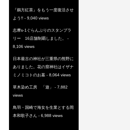
『鵜方紅茶』をもう一度復活させ
よう!!
- 9,040 views
志摩s-1ぐらんぷりのスタンプラ
リー 16店舗制覇しました。
-
8,106 views
日本最古の神社が三重県の熊野に
ありました。花の窟神社はイザナ
ミノミコトのお墓
- 8,064 views
草木染め工房 「遊」
- 7,882
views
鳥羽・国崎で海女を生業とする岡
本和歌子さん
- 6,988 views