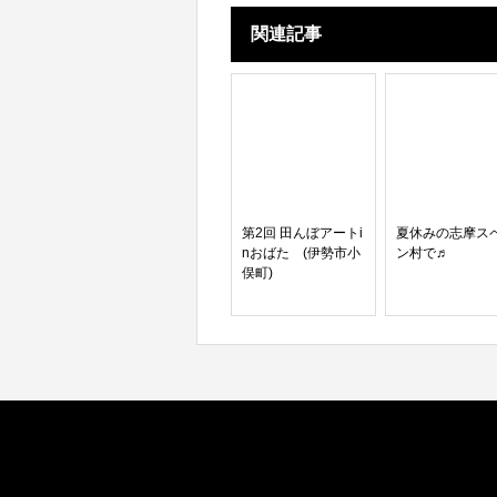
関連記事
第2回 田んぼアートi
夏休みの志摩ス
nおばた (伊勢市小
ン村で♬
俣町)