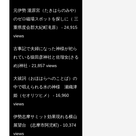
元伊勢 瀧原宮（たきはらのみや）
のゼロ磁場スポットを探しに（ 三
重県度会郡大紀町滝原）
- 24,915
views
古事記で夫婦になった神様が祀ら
れている猿田彦神社と佐瑠女(さる
め)神社
- 21,857 views
大祓詞（おほはらへのことば）の
中で唱えられる水の神様 瀬織津
姫（セオリツヒメ）
- 16,960
views
伊勢志摩サミット効果現れる横山
展望台 (志摩市阿児町)
- 10,374
views