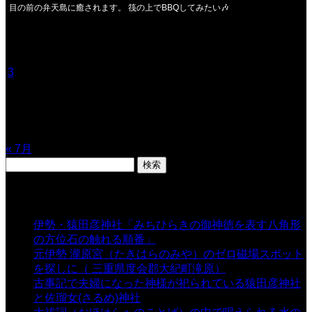
目の前の弁天島に癒されます。 筏の上でBBQしてみたい🎶
2026年8月
月
火
水
木
金
土
日
1
2
3
4
5
6
7
8
9
10
11
12
13
14
15
16
17
18
19
20
21
22
23
24
25
26
27
28
29
30
31
« 7月
検
索:
表示数
伊勢・猿田彦神社「みちひらきの御神徳を表す八角形
の方位石の触れる順番」
- 54,642 views
元伊勢 瀧原宮（たきはらのみや）のゼロ磁場スポット
を探しに（ 三重県度会郡大紀町滝原）
- 24,925 views
古事記で夫婦になった神様が祀られている猿田彦神社
と佐瑠女(さるめ)神社
- 21,861 views