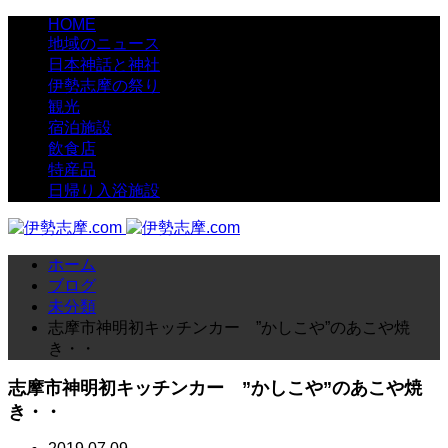
HOME
地域のニュース
日本神話と神社
伊勢志摩の祭り
観光
宿泊施設
飲食店
特産品
日帰り入浴施設
ホーム
ブログ
未分類
志摩市神明初キッチンカー ”かしこや”のあこや焼
き・・
志摩市神明初キッチンカー ”かしこや”のあこや焼
き・・