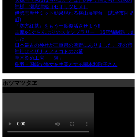
大祓詞（おほはらへのことば）の中で唱えられる水の
神様 瀬織津姫（セオリツヒメ）
- 16,963 views
伊勢志摩サミット効果現れる横山展望台 (志摩市阿児
町)
- 10,375 views
『鵜方紅茶』をもう一度復活させよう!!
- 9,040 views
志摩s-1ぐらんぷりのスタンプラリー 16店舗制覇しま
した。
- 8,106 views
日本最古の神社が三重県の熊野にありました。花の窟
神社はイザナミノミコトのお墓
- 8,069 views
草木染め工房 「遊」
- 7,885 views
鳥羽・国崎で海女を生業とする岡本和歌子さん
- 6,990
views
ホツマツタヱ