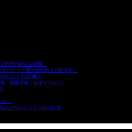
方位石の触れる順番」
- 54,628 views
を探しに（ 三重県度会郡大紀町滝原）
- 24,915 views
瑠女(さるめ)神社
- 21,857 views
様 瀬織津姫（セオリツヒメ）
- 16,960 views
)
- 10,374 views
した。
- 8,106 views
社はイザナミノミコトのお墓
- 8,064 views
views