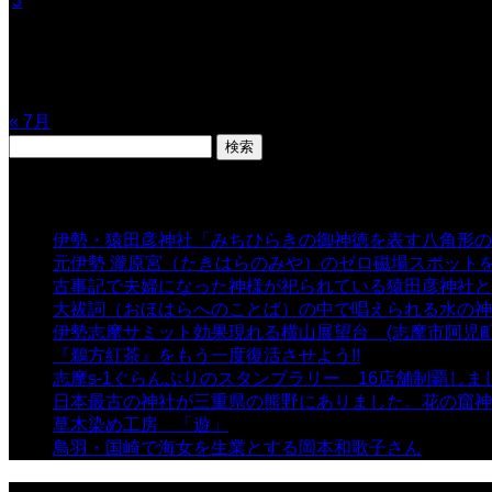
3
4
5
6
7
8
9
10
11
12
13
14
15
16
17
18
19
20
21
22
23
24
25
26
27
28
29
30
31
« 7月
検
索:
表示数
伊勢・猿田彦神社「みちひらきの御神徳を表す八角形の
元伊勢 瀧原宮（たきはらのみや）のゼロ磁場スポット
古事記で夫婦になった神様が祀られている猿田彦神社と佐
大祓詞（おほはらへのことば）の中で唱えられる水の神
伊勢志摩サミット効果現れる横山展望台 (志摩市阿児町
『鵜方紅茶』をもう一度復活させよう!!
- 9,040 views
志摩s-1ぐらんぷりのスタンプラリー 16店舗制覇しま
日本最古の神社が三重県の熊野にありました。花の窟神
草木染め工房 「遊」
- 7,882 views
鳥羽・国崎で海女を生業とする岡本和歌子さん
- 6,988 