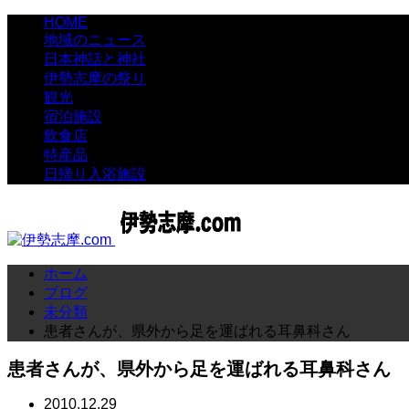
HOME
地域のニュース
日本神話と神社
伊勢志摩の祭り
観光
宿泊施設
飲食店
特産品
日帰り入浴施設
ホーム
ブログ
未分類
患者さんが、県外から足を運ばれる耳鼻科さん
患者さんが、県外から足を運ばれる耳鼻科さん
2010.12.29