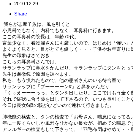
2010.12.29
Share
我らが志摩子族は、風を引くと
小児科でもなく、内科でもなく、耳鼻科に行きます。
ここの耳鼻科の院長は、年齢70代。
言葉少なく、看護婦さんにも厳しいので、はじめは「怖い」
よくよく見ると、目がとても優しく・・・子供やお年寄りに
先生の印象はさておき
こちらの耳鼻科さんでは、
サランラップに鼻水をかんだり、サランラップにタンをとっ
先生は顕微鏡で原因を調べます。
私も、もう慣れたもので、他の患者さんのいる待合室で
サランラップに「ブーーーーン#」と鼻をかんだり
「くぅえーーーっっ」とタンを出したり。ここではもう全く
それで症状に合う薬を出して下さるので、いつも長引くこと
今日は長女6歳の咳がひどいので連れて行きました。
肺機能の検査と、タンの検査で「お母さん、喘息になってる
年に一度くらいしか風邪をひかない長女が、初めての喘息で
アレルギーの検査もして下さって、「羽毛布団はやめて・・