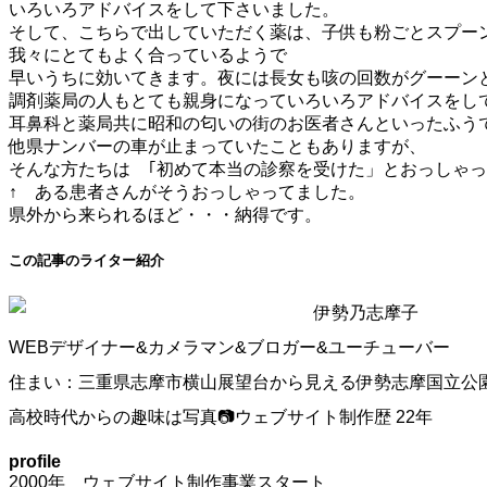
いろいろアドバイスをして下さいました。
そして、こちらで出していただく薬は、子供も粉ごとスプー
我々にとてもよく合っているようで
早いうちに効いてきます。夜には長女も咳の回数がグーーン
調剤薬局の人もとても親身になっていろいろアドバイスをし
耳鼻科と薬局共に昭和の匂いの街のお医者さんといったふう
他県ナンバーの車が止まっていたこともありますが、
そんな方たちは ｢初めて本当の診察を受けた」とおっしゃ
↑ ある患者さんがそうおっしゃってました。
県外から来られるほど・・・納得です。
この記事のライター紹介
伊勢乃志摩子
WEBデザイナー&カメラマン&ブロガー&ユーチューバー
住まい：三重県志摩市横山展望台から見える伊勢志摩国立公
高校時代からの趣味は写真📷ウェブサイト制作歴 22年
profile
2000年 ウェブサイト制作事業スタート