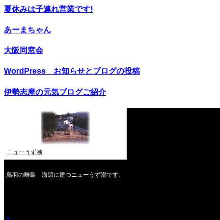
夏休みは子連れ営業です!
あーまちゃん
大阪同窓会
WordPress お知らせとブログの投稿
伊勢志摩の元気ブログご紹介
ニューうず潮
鳥羽の離島 海辺に建つニューうず潮です。
2026年8月
月
火
水
木
金
土
日
1
2