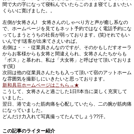
間で大の字になって寝転んでいたらこのまま寝てしまいたい
くらいに寛げました。。
左側が女将さん! 女将さんのしゃべり方と声が癒し系なの
で、ホームページを見てもネット予約ではなく電話予約にな
ってしまうとうちの社長が弱っております。(笑)それでもい
いんです!送客が出来てさえいれば。
右側は・・・従業員さんなのですが、そのかもしだすオーラ
からお客様からも女将と間違えられ、女将さんたちからも
「ボス」と慕われ、私は「大女将」と呼ばせて頂いておりま
す(笑)
次回は他の従業員さんたちも入って頂いて宿のアットホーム
な雰囲気を撮影しにいきたいと思っております。
新和具荘ホームページはこちら→★
こうして、女将さんと過ごした1日!!本当に楽しく充実して
いました。
翌日、港で走った筋肉痛を心配していたら、二の腕が筋肉痛
になっていました。
どんだけ力入れて写真撮ってたんでしょう??汗。
この記事のライター紹介