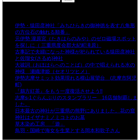
索:
表示数
伊勢・猿田彦神社「みちひらきの御神徳を表す八角形
の方位石の触れる順番」
- 54,628 views
元伊勢 瀧原宮（たきはらのみや）のゼロ磁場スポット
を探しに（ 三重県度会郡大紀町滝原）
- 24,916 views
古事記で夫婦になった神様が祀られている猿田彦神社
と佐瑠女(さるめ)神社
- 21,858 views
大祓詞（おほはらへのことば）の中で唱えられる水の
神様 瀬織津姫（セオリツヒメ）
- 16,960 views
伊勢志摩サミット効果現れる横山展望台 (志摩市阿児
町)
- 10,375 views
『鵜方紅茶』をもう一度復活させよう!!
- 9,040 views
志摩s-1ぐらんぷりのスタンプラリー 16店舗制覇しま
した。
- 8,106 views
日本最古の神社が三重県の熊野にありました。花の窟
神社はイザナミノミコトのお墓
- 8,064 views
草木染め工房 「遊」
- 7,882 views
鳥羽・国崎で海女を生業とする岡本和歌子さん
- 6,988
views