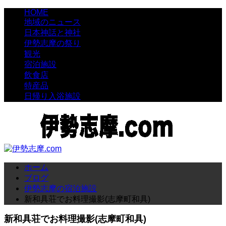
HOME
地域のニュース
日本神話と神社
伊勢志摩の祭り
観光
宿泊施設
飲食店
特産品
日帰り入浴施設
ホーム
ブログ
伊勢志摩の宿泊施設
新和具荘でお料理撮影(志摩町和具)
新和具荘でお料理撮影(志摩町和具)