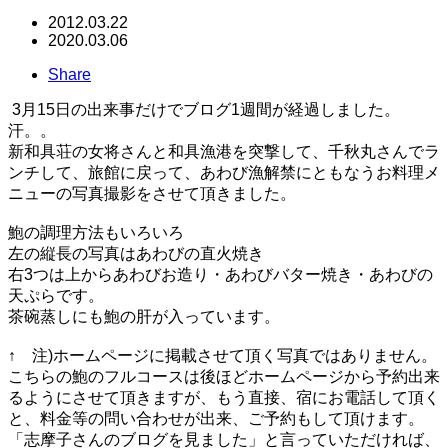
2012.03.22
2020.03.06
Share
3月15日の出来事だけでブログ1週間が経過しました。
汗。。
新和具荘の女将さんと和具漁港を突撃して、千秋丸さんでラ
ンチして、旅館に戻って、あわび漁解禁にともなうお料理メ
ニューの写真撮影をさせて頂きました。
鮑の調理方法もいろいろ
左の縦長の写真はあわびの直火焼き
右3つは上からあわびお造り・あわびバター焼き・あわびの
天ぷらです。
茶碗蒸しにも鮑の肝が入っています。
↑ 注)ホームページに掲載させて頂く写真ではありません。
こちらの鮑のフルコースは後ほどホームページから予約出来
るようにさせて頂きますが、もう直接、宿にお電話して頂く
と、料金等の問い合わせが出来、ご予約もして頂けます。
「志摩子さんのブログを見ました」と言っていただければ、