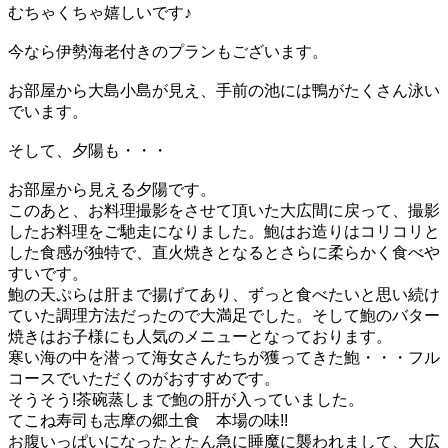
むちゃくちゃ嬉しいです♪
今なら伊勢海老付きのプランもございます。
お部屋から大島小島が見え、手前の池には鴨がたくさん泳い
でいます。
そして、夕陽も・・・
お部屋から見える夕陽です。
このあと、お料理撮影をさせて頂いた大広間に戻って、撮影
したお料理をご馳走になりました。鮑はお造りはコリコリと
した食感が独特で、直火焼きとなるとさらに柔らかく食べや
すいです。
鮑の天ぷらは肝まで揚げてあり、ずっと食べたいと思い続け
ていた調理方法だったので大満足でした。そして鮑のバター
焼きはお子様にも人気のメニューとなっております。
寒い海の中を潜って海女さんたちが獲ってきた鮑・・・フル
コースでいただくのがおすすめです。
そうそう!茶碗蒸しまで鮑の肝が入っていました。
てこね寿司も志摩の郷土食 本場の味!!
お腹いっぱいになったとたん急に睡魔に襲われまして、大広