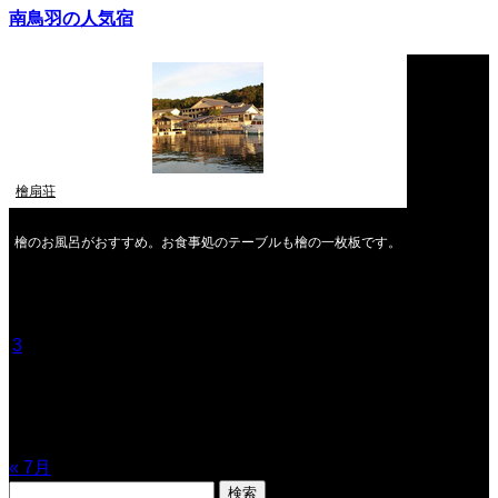
南鳥羽の人気宿
檜扇荘
檜のお風呂がおすすめ。お食事処のテーブルも檜の一枚板です。
2026年8月
月
火
水
木
金
土
日
1
2
3
4
5
6
7
8
9
10
11
12
13
14
15
16
17
18
19
20
21
22
23
24
25
26
27
28
29
30
31
« 7月
検