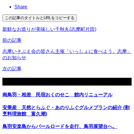
Share
この記事のタイトルとURLをコピーする
新鮮なお造りが美味しい千秋丸(志摩町片田)
前の記事
志摩いそぶえ会の皆さん主催「いっしょに食べよう。志摩」
のお知らせ
次の記事
関連記事
南鳥羽・相差 民宿おくのせこ 館内リニューアル
安乗産 天然とらふぐ・あのりふぐグルメプランの紹介 (割
烹料理旅館 富久潮)
鳥羽安楽島からパールロードを走行、鳥羽展望台へ。