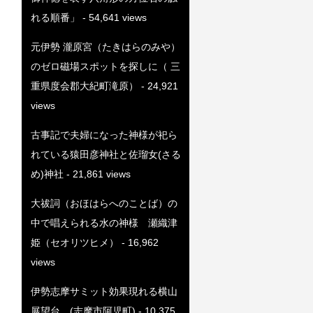
れる順番」
- 54,641 views
元伊勢 瀧原宮（たきはらのみや）
のゼロ磁場スポットを探しに（ 三
重県度会郡大紀町滝原）
- 24,921
views
古事記で夫婦になった神様が祀ら
れている猿田彦神社と佐瑠女(さる
め)神社
- 21,861 views
大祓詞（おほはらへのことば）の
中で唱えられる水の神様 瀬織津
姫（セオリツヒメ）
- 16,962
views
伊勢志摩サミット効果現れる横山
展望台 (志摩市阿児町)
- 10,375