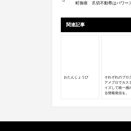
町御座 爪切不動尊はパワー
関連記事
おたんじょうび
それぞれのブロ
アメブロでカス
イズして統一感
る情報発信を。