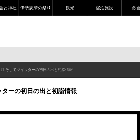
話と神社
伊勢志摩の祭り
観光
宿泊施設
飲
正月 そしてツイッターの初日の出と初詣情報
ッターの初日の出と初詣情報