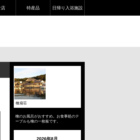
食店
特産品
日帰り入浴施設
檜扇荘
檜のお風呂がおすすめ。お食事処のテ
ーブルも檜の一枚板です。
2026年8月