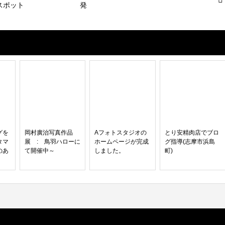
スポット
発
グを
岡村廣治写真作品
Aフォトスタジオの
とり安精肉店でブロ
タマ
展 : 鳥羽ハローに
ホームページが完成
グ指導(志摩市浜島
のあ
て開催中～
しました。
町)