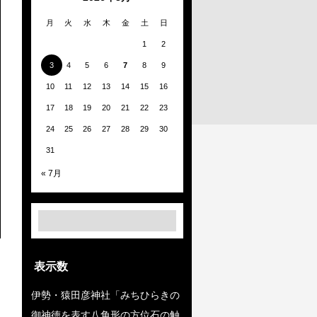
月
火
水
木
金
土
日
1
2
3
4
5
6
7
8
9
10
11
12
13
14
15
16
17
18
19
20
21
22
23
24
25
26
27
28
29
30
31
« 7月
表示数
伊勢・猿田彦神社「みちひらきの
御神徳を表す八角形の方位石の触