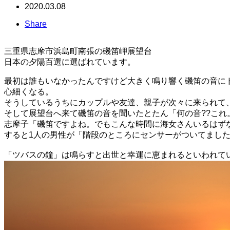
2020.03.08
Share
三重県志摩市
浜島町南張の磯笛岬展望台
日本の夕陽百選に選ばれています。
最初は誰もいなかったんですけど大きく鳴り響く磯笛の音に
心細くなる。
そうしているうちにカップルや友達、親子が次々に来られて
そして展望台へ来て磯笛の音を聞いたとたん「何の音??これ
志摩子「磯笛ですよね。でもこんな時間に海女さんいるはず
すると1人の男性が「階段のところにセンサーがついてました
「ツバスの鐘」は鳴らすと出世と幸運に恵まれるといわれて