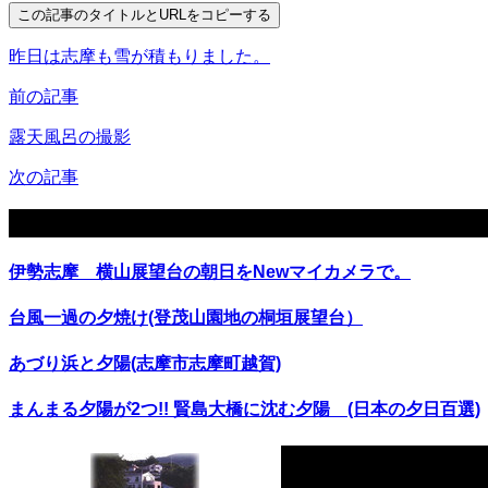
この記事のタイトルとURLをコピーする
昨日は志摩も雪が積もりました。
前の記事
露天風呂の撮影
次の記事
関連記事
伊勢志摩 横山展望台の朝日をNewマイカメラで。
台風一過の夕焼け(登茂山園地の桐垣展望台）
あづり浜と夕陽(志摩市志摩町越賀)
まんまる夕陽が2つ!! 賢島大橋に沈む夕陽 (日本の夕日百選)