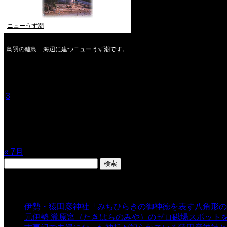
ニューうず潮
鳥羽の離島 海辺に建つニューうず潮です。
2026年8月
月
火
水
木
金
土
日
1
2
3
4
5
6
7
8
9
10
11
12
13
14
15
16
17
18
19
20
21
22
23
24
25
26
27
28
29
30
31
« 7月
検
索:
表示数
伊勢・猿田彦神社「みちひらきの御神徳を表す八角形の
元伊勢 瀧原宮（たきはらのみや）のゼロ磁場スポット