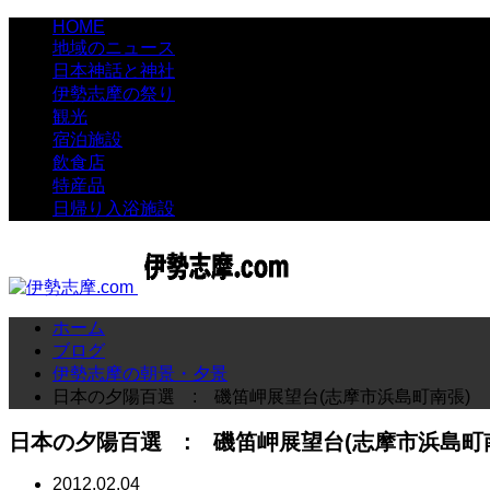
HOME
地域のニュース
日本神話と神社
伊勢志摩の祭り
観光
宿泊施設
飲食店
特産品
日帰り入浴施設
ホーム
ブログ
伊勢志摩の朝景・夕景
日本の夕陽百選 : 磯笛岬展望台(志摩市浜島町南張)
日本の夕陽百選 : 磯笛岬展望台(志摩市浜島町
2012.02.04