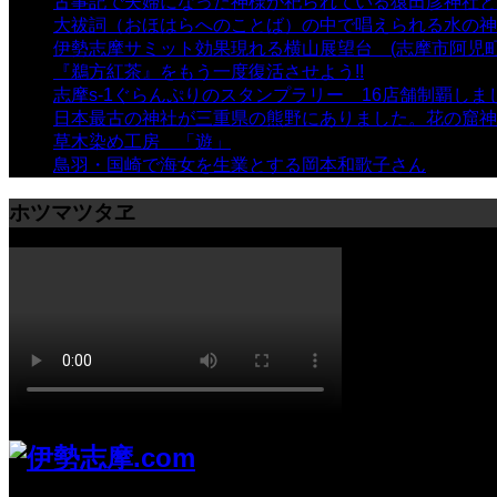
古事記で夫婦になった神様が祀られている猿田彦神社と佐
大祓詞（おほはらへのことば）の中で唱えられる水の神
伊勢志摩サミット効果現れる横山展望台 (志摩市阿児町
『鵜方紅茶』をもう一度復活させよう!!
- 9,040 views
志摩s-1ぐらんぷりのスタンプラリー 16店舗制覇しま
日本最古の神社が三重県の熊野にありました。花の窟神
草木染め工房 「遊」
- 7,884 views
鳥羽・国崎で海女を生業とする岡本和歌子さん
- 6,988 
ホツマツタヱ