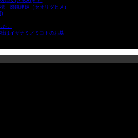
瑠女(さるめ)神社
- 21,858 views
様 瀬織津姫（セオリツヒメ）
- 16,960 views
)
- 10,375 views
した。
- 8,106 views
社はイザナミノミコトのお墓
- 8,064 views
views