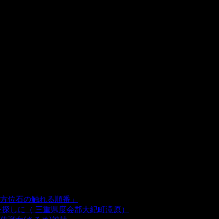
方位石の触れる順番」
- 54,635 views
を探しに（ 三重県度会郡大紀町滝原）
- 24,920 views