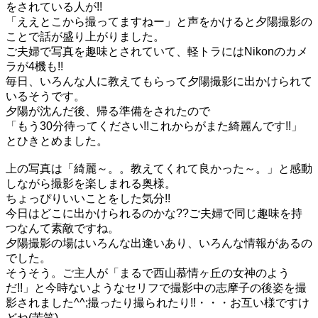
をされている人が!!
「ええとこから撮ってますねー」と声をかけると夕陽撮影の
ことで話が盛り上がりました。
ご夫婦で写真を趣味とされていて、軽トラにはNikonのカメ
ラが4機も!!
毎日、いろんな人に教えてもらって夕陽撮影に出かけられて
いるそうです。
夕陽が沈んだ後、帰る準備をされたので
「もう30分待ってください!!これからがまた綺麗んです!!」
とひきとめました。
上の写真は「綺麗～。。教えてくれて良かった～。」と感動
しながら撮影を楽しまれる奥様。
ちょっぴりいいことをした気分!!
今日はどこに出かけられるのかな??ご夫婦で同じ趣味を持
つなんて素敵ですね。
夕陽撮影の場はいろんな出逢いあり、いろんな情報があるの
でした。
そうそう。ご主人が「まるで西山慕情ヶ丘の女神のよう
だ!!」と今時ないようなセリフで撮影中の志摩子の後姿を撮
影されました^^;撮ったり撮られたり!!・・・お互い様ですけ
どね(苦笑)