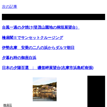
次の記事
関連記事
台風一過の夕焼け(登茂山園地の桐垣展望台）
檜扇閣Ⅱでサンセットクルージング
伊勢志摩 安乗の二八の浜からダルマ朝日
夕暮れ時の御座白浜
日本の夕陽百選 : 磯笛岬展望台(志摩市浜島町南張)
檜扇荘