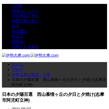
HOME
地域のニュース
日本神話と神社
伊勢志摩の祭り
観光
宿泊施設
飲食店
特産品
日帰り入浴施設
ホーム
ブログ
伊勢志摩の朝景・夕景
日本の夕陽百選 西山慕情ヶ丘の夕日と夕焼け(志摩市
阿児町立神)
日本の夕陽百選 西山慕情ヶ丘の夕日と夕焼け(志摩
市阿児町立神)