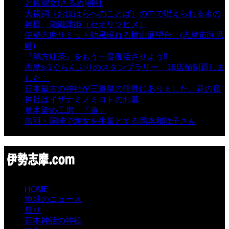
と佐瑠女(さるめ)神社
- 21,861 views
大祓詞（おほはらへのことば）の中で唱えられる水の
神様 瀬織津姫（セオリツヒメ）
- 16,970 views
伊勢志摩サミット効果現れる横山展望台 (志摩市阿児
町)
- 10,375 views
『鵜方紅茶』をもう一度復活させよう!!
- 9,040 views
志摩s-1ぐらんぷりのスタンプラリー 16店舗制覇しま
した。
- 8,106 views
日本最古の神社が三重県の熊野にありました。花の窟
神社はイザナミノミコトのお墓
- 8,071 views
草木染め工房 「遊」
- 7,885 views
鳥羽・国崎で海女を生業とする岡本和歌子さん
- 6,990
views
HOME
地域のニュース
祭り
日本神話の神様