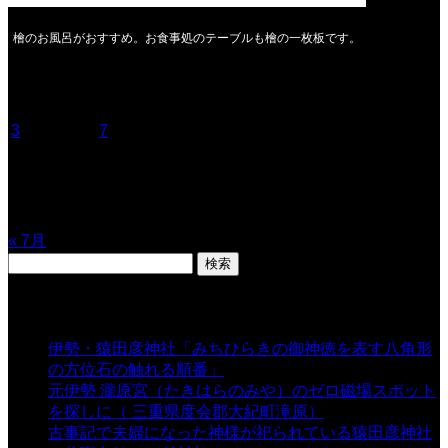
檜のお風呂がおすすめ。お食事処のテーブルも檜の一枚板です。
2026年8月
月
火
水
木
金
土
日
1
2
3
4
5
6
7
8
9
10
11
12
13
14
15
16
17
18
19
20
21
22
23
24
25
26
27
28
29
30
31
« 7月
検
索:
表示数
伊勢・猿田彦神社「みちひらきの御神徳を表す八角形
の方位石の触れる順番」
- 54,719 views
元伊勢 瀧原宮（たきはらのみや）のゼロ磁場スポット
を探しに（ 三重県度会郡大紀町滝原）
- 24,933 views
古事記で夫婦になった神様が祀られている猿田彦神社