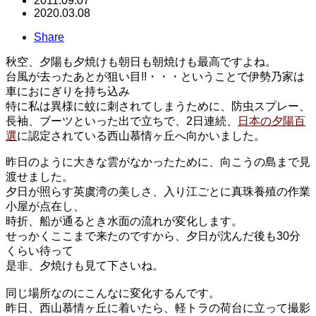
2011.09.07
2020.03.08
Share
秋空、夕陽も夕焼けも朝日も朝
焼けも最高ですよね。
台風が去ったあとが狙い目!!・・・ということで伊勢乃家は
車におにぎりを持ち込み
特に私は異様に蚊に刺されてしまうために、防虫スプレー、
長袖、ブーツといった出で立ちで、2日連続、
日本の夕陽百
選
に認定されている西山慕情ヶ丘へ向かいました。
昨日のように大きな雲がなかったために、向こうの島まで見
渡せました。
夕日が照らす英虞湾の美しさ、入り江ごとに真珠養殖の作業
小屋が点在し、
時折、船が通るとき水面の流れが変化します。
せっかくここまで来たのですから、夕日が沈んだ後も30分
くらい待って
是非、夕焼けも見て下さいね。
同じ場所なのにこんなに変化するんです。
昨日、西山慕情ヶ丘に着いたら、軽トラの荷台に立って撮影