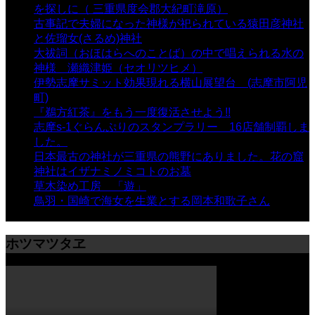
を探しに（ 三重県度会郡大紀町滝原）
- 24,932 views
古事記で夫婦になった神様が祀られている猿田彦神社
と佐瑠女(さるめ)神社
- 21,861 views
大祓詞（おほはらへのことば）の中で唱えられる水の
神様 瀬織津姫（セオリツヒメ）
- 16,970 views
伊勢志摩サミット効果現れる横山展望台 (志摩市阿児
町)
- 10,375 views
『鵜方紅茶』をもう一度復活させよう!!
- 9,040 views
志摩s-1ぐらんぷりのスタンプラリー 16店舗制覇しま
した。
- 8,106 views
日本最古の神社が三重県の熊野にありました。花の窟
神社はイザナミノミコトのお墓
- 8,071 views
草木染め工房 「遊」
- 7,885 views
鳥羽・国崎で海女を生業とする岡本和歌子さん
- 6,990
views
ホツマツタヱ