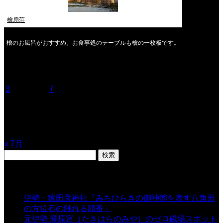
檜扇荘
檜のお風呂がおすすめ。お食事処のテーブルも檜の一枚板です。
2026年8月
月
火
水
木
金
土
日
1
2
3
4
5
6
7
8
9
10
11
12
13
14
15
16
17
18
19
20
21
22
23
24
25
26
27
28
29
30
31
« 7月
検
索:
表示数
伊勢・猿田彦神社「みちひらきの御神徳を表す八角形
の方位石の触れる順番」
- 54,718 views
元伊勢 瀧原宮（たきはらのみや）のゼロ磁場スポット