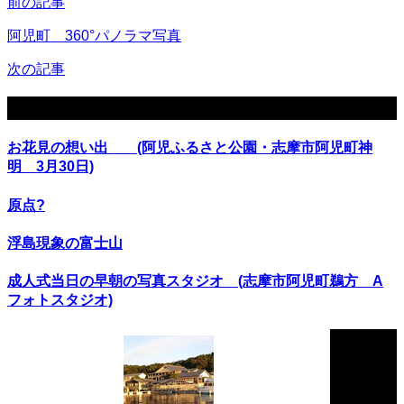
前の記事
阿児町 360°パノラマ写真
次の記事
関連記事
お花見の想い出 (阿児ふるさと公園・志摩市阿児町神
明 3月30日)
原点?
浮島現象の富士山
成人式当日の早朝の写真スタジオ (志摩市阿児町鵜方 A
フォトスタジオ)