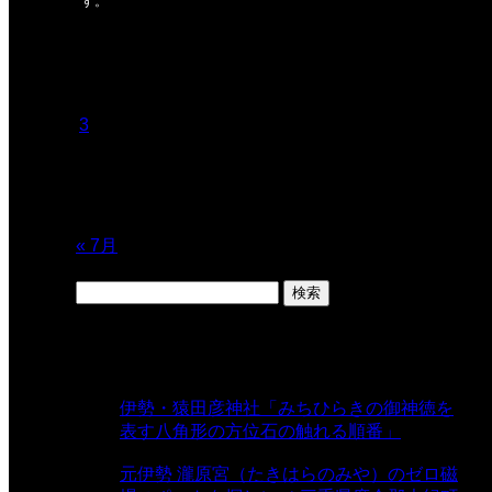
す。
2026年8月
月
火
水
木
金
土
日
1
2
3
4
5
6
7
8
9
10
11
12
13
14
15
16
17
18
19
20
21
22
23
24
25
26
27
28
29
30
31
« 7月
検
索:
表示数
伊勢・猿田彦神社「みちひらきの御神徳を
表す八角形の方位石の触れる順番」
-
54,641 views
元伊勢 瀧原宮（たきはらのみや）のゼロ磁