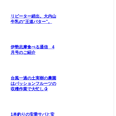
リピーター続出。大内山
牛乳の“王道バター”。
伊勢志摩食べる通信 4
月号のご紹介
台風一過の土実樹の農園
はパッションフルーツの
収穫作業で大忙し🥭
1本釣りの安乗サバと安