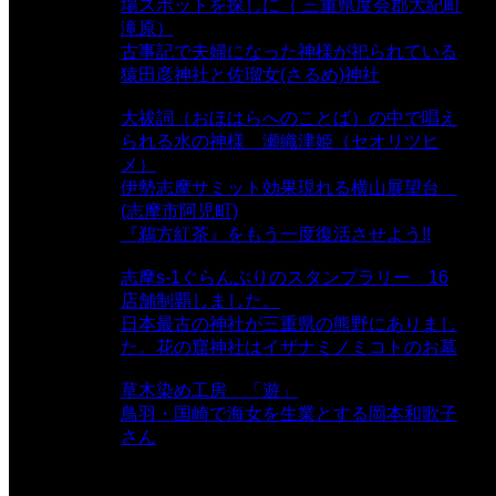
場スポットを探しに（ 三重県度会郡大紀町
滝原）
- 24,921 views
古事記で夫婦になった神様が祀られている
猿田彦神社と佐瑠女(さるめ)神社
- 21,859
views
大祓詞（おほはらへのことば）の中で唱え
られる水の神様 瀬織津姫（セオリツヒ
メ）
- 16,961 views
伊勢志摩サミット効果現れる横山展望台
(志摩市阿児町)
- 10,375 views
『鵜方紅茶』をもう一度復活させよう!!
-
9,040 views
志摩s-1ぐらんぷりのスタンプラリー 16
店舗制覇しました。
- 8,106 views
日本最古の神社が三重県の熊野にありまし
た。花の窟神社はイザナミノミコトのお墓
- 8,068 views
草木染め工房 「遊」
- 7,885 views
鳥羽・国崎で海女を生業とする岡本和歌子
さん
- 6,990 views