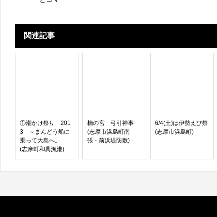
関連記事
①潮かけ祭り 201
楠の宮 弓引神事
6/4(土)は伊勢えび祭
3 ～まんどう船に
(志摩市浜島町南
(志摩市浜島町)
乗って大島へ。
張・前浜堤防敷)
(志摩町和具漁港)