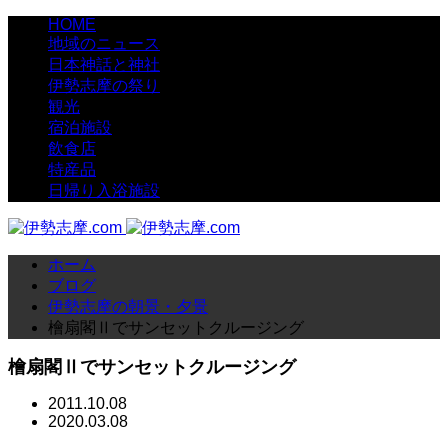
HOME
地域のニュース
日本神話と神社
伊勢志摩の祭り
観光
宿泊施設
飲食店
特産品
日帰り入浴施設
ホーム
ブログ
伊勢志摩の朝景・夕景
檜扇閣Ⅱでサンセットクルージング
檜扇閣Ⅱでサンセットクルージング
2011.10.08
2020.03.08