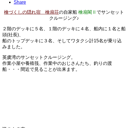
Share
檜づくしの隠れ宿 檜扇荘
の自家船
檜扇閣Ⅱ
でサンセット
クルージング♪
２階のデッキに５名、１階のデッキに４名、船内に１名と船
頭(社長)、
船のトップデッキに３名、そしてワタクシ計15名が乗り込
みました。
英虞湾のサンセットクルージン
グ。
作業小屋や養殖筏、作業中のおじさんたち、釣りの渡
船・・・
間近で見ることが出来ます。