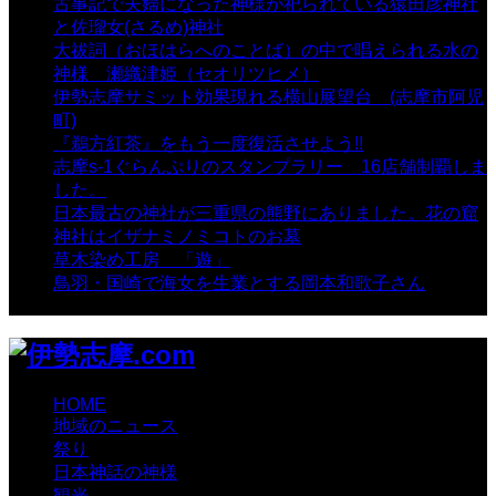
古事記で夫婦になった神様が祀られている猿田彦神社
と佐瑠女(さるめ)神社
- 21,858 views
大祓詞（おほはらへのことば）の中で唱えられる水の
神様 瀬織津姫（セオリツヒメ）
- 16,960 views
伊勢志摩サミット効果現れる横山展望台 (志摩市阿児
町)
- 10,375 views
『鵜方紅茶』をもう一度復活させよう!!
- 9,040 views
志摩s-1ぐらんぷりのスタンプラリー 16店舗制覇しま
した。
- 8,106 views
日本最古の神社が三重県の熊野にありました。花の窟
神社はイザナミノミコトのお墓
- 8,064 views
草木染め工房 「遊」
- 7,882 views
鳥羽・国崎で海女を生業とする岡本和歌子さん
- 6,988
views
HOME
地域のニュース
祭り
日本神話の神様
観光