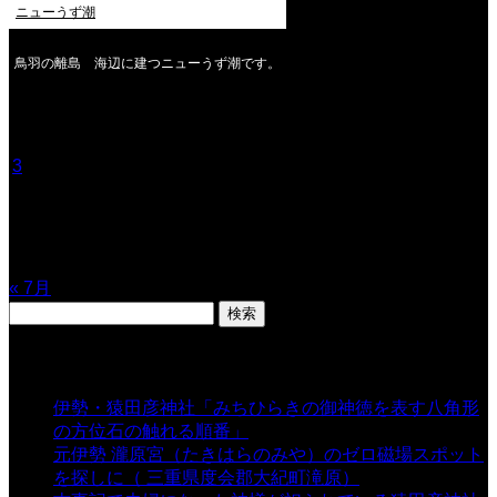
ニューうず潮
鳥羽の離島 海辺に建つニューうず潮です。
2026年8月
月
火
水
木
金
土
日
1
2
3
4
5
6
7
8
9
10
11
12
13
14
15
16
17
18
19
20
21
22
23
24
25
26
27
28
29
30
31
« 7月
検
索:
表示数
伊勢・猿田彦神社「みちひらきの御神徳を表す八角形
の方位石の触れる順番」
- 54,631 views
元伊勢 瀧原宮（たきはらのみや）のゼロ磁場スポット
を探しに（ 三重県度会郡大紀町滝原）
- 24,917 views