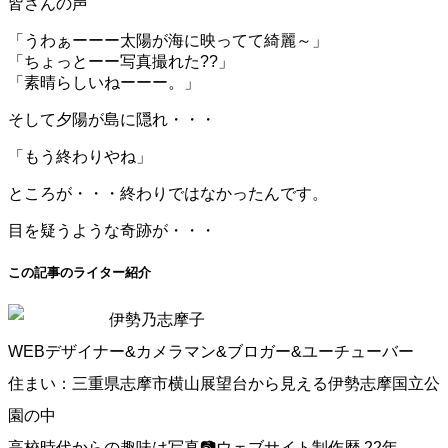
皆さんの声
「うわぁーーー太陽が海に映ってて綺麗～」
「ちょっとーー写真撮れた??」
「素晴らしいねーーー。」
そして夕陽が島に隠れ・・・
「もう終わりやね」
ところが・・・終わりではなかったんです。
目を疑うような奇跡が・・・
この記事のライター紹介
伊勢乃志摩子
WEBデザイナー&カメラマン&ブロガー&ユーチューバー
住まい：三重県志摩市横山展望台から見える伊勢志摩国立公
園の中
高校時代からの趣味は写真📷ウェブサイト制作歴 22年