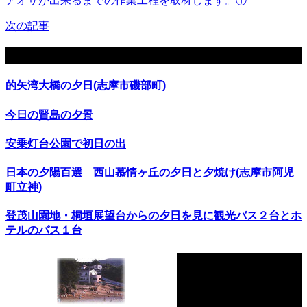
アオサが出来るまでの作業工程を取材します。①
次の記事
関連記事
的矢湾大橋の夕日(志摩市磯部町)
今日の賢島の夕景
安乗灯台公園で初日の出
日本の夕陽百選 西山慕情ヶ丘の夕日と夕焼け(志摩市阿児
町立神)
登茂山園地・桐垣展望台からの夕日を見に観光バス２台とホ
テルのバス１台