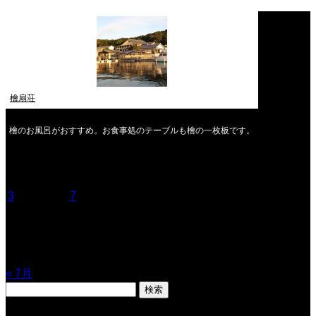
檜扇荘
檜のお風呂がおすすめ。お食事処のテーブルも檜の一枚板です。
2026年8月
月
火
水
木
金
土
日
1
2
3
4
5
6
7
8
9
10
11
12
13
14
15
16
17
18
19
20
21
22
23
24
25
26
27
28
29
30
31
« 7月
検
索: