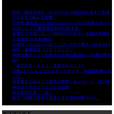
表示数
伊勢・猿田彦神社「みちひらきの御神徳を表す八角形
の方位石の触れる順番」
- 54,676 views
元伊勢 瀧原宮（たきはらのみや）のゼロ磁場スポット
を探しに（ 三重県度会郡大紀町滝原）
- 24,926 views
古事記で夫婦になった神様が祀られている猿田彦神社
と佐瑠女(さるめ)神社
- 21,861 views
大祓詞（おほはらへのことば）の中で唱えられる水の
神様 瀬織津姫（セオリツヒメ）
- 16,964 views
伊勢志摩サミット効果現れる横山展望台 (志摩市阿児
町)
- 10,375 views
『鵜方紅茶』をもう一度復活させよう!!
- 9,040 views
志摩s-1ぐらんぷりのスタンプラリー 16店舗制覇しま
した。
- 8,106 views
日本最古の神社が三重県の熊野にありました。花の窟
神社はイザナミノミコトのお墓
- 8,070 views
草木染め工房 「遊」
- 7,885 views
鳥羽・国崎で海女を生業とする岡本和歌子さん
- 6,990
views
ホツマツタヱ