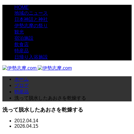
HOME
地域のニュース
日本神話と神社
伊勢志摩の祭り
観光
宿泊施設
飲食店
特産品
日帰り入浴施設
ホーム
ブログ
特産品
洗って脱水したあおさを乾燥する
洗って脱水したあおさを乾燥する
2012.04.14
2026.04.15