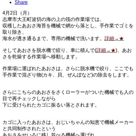
Share
4月2日（月）
志摩市大王町波切の海の上の筏の作業場では、
収穫したあおさ海苔を機械で網から落とし、手作業でゴミを
取り除き、
海水が透き通るまで、専用の機械で洗います。
詳細→★
そしてあおさを脱水機で絞り、車に積んで(
詳細→★
)、あお
さを乾燥する作業場へ移動します。
作業場に運ばれたあおさは、さらに脱水機で絞り、ここでも
手作業で混ざり物(カキ、貝、ぜんぼなど)の除去をします。
さらにこちらのあおさをさくローラーがついた機械でも人の
目で再チェックしながら
下に受けられたカゴに振るい落とされます。
カゴに入ったあおさは、おじいちゃんの知恵で機械メーカー
と共同制作されたという
あおさをせいろに移し並べる機械へ運ばれ