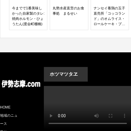
今までで1番美味し
丸勢水産直営のお食
ナンセイ養鶏の玉子
かった自家製のタレ:
事処 まるせい
直売所「コッコラン
焼肉ホルモン・ひょ
ド」のオムライス・
うたん(度会町棚橋)
ロールケーキ・プリ
ン
ホツマツタヱ
HOME
地域のニュ
ース