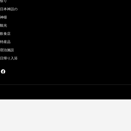
祭り
日本神話の
神様
観光
飲食店
特産品
宿泊施設
日帰り入浴