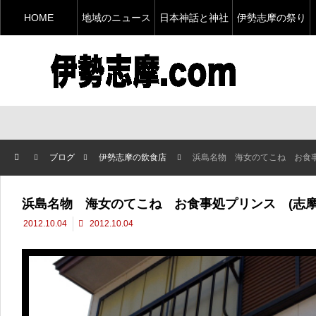
HOME
地域のニュース
日本神話と神社
伊勢志摩の祭り
ブログ
伊勢志摩の飲食店
浜島名物 海女のてこね お食事
浜島名物 海女のてこね お食事処プリンス (志摩
2012.10.04
2012.10.04