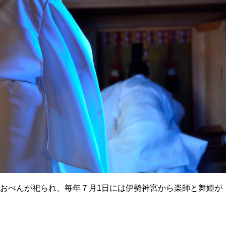
おべんが祀られ、毎年７月1日には伊勢神宮から楽師と舞姫が