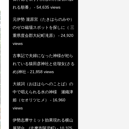
れる順番」
- 54,635 views
元伊勢 瀧原宮（たきはらのみや）
のゼロ磁場スポットを探しに（ 三
重県度会郡大紀町滝原）
- 24,920
views
古事記で夫婦になった神様が祀ら
れている猿田彦神社と佐瑠女(さる
め)神社
- 21,858 views
大祓詞（おほはらへのことば）の
中で唱えられる水の神様 瀬織津
姫（セオリツヒメ）
- 16,960
views
伊勢志摩サミット効果現れる横山
展望台 (志摩市阿児町)
- 10,375