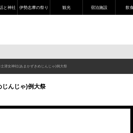
話と神社
伊勢志摩の祭り
観光
宿泊施設
飲
海士潜女神社(あまかずきめじんじゃ)例大祭
めじんじゃ)例大祭