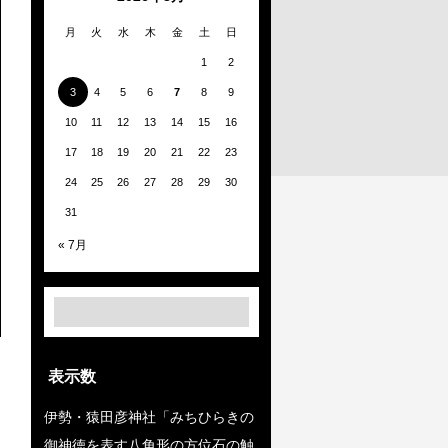
月
火
水
木
金
土
日
1
2
3
4
5
6
7
8
9
10
11
12
13
14
15
16
17
18
19
20
21
22
23
24
25
26
27
28
29
30
31
« 7月
表示数
伊勢・猿田彦神社「みちひらきの
御神徳を表す八角形の方位石の触