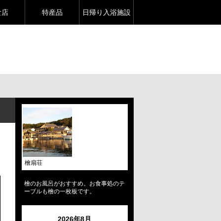
食店
特産品
日帰り入浴施設
檜扇荘
檜のお風呂がおすすめ。お食事処のテ
ーブルも檜の一枚板です。
2026年8月