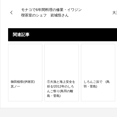
モナコで6年間料理の修業・イワジン
大
喫茶室のシェフ 岩城悟さん
関連記事
御田植祭(伊雑宮)
①大漁と海上安全を
しろんご浜で (鳥
其ノ一
祈る!2012年のしろ
羽・菅島)
んご祭り(鳥羽の離
島・菅島)