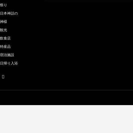
祭り
日本神話の
神様
観光
飲食店
特産品
宿泊施設
日帰り入浴