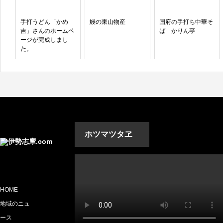
手打うどん「かめ
鰻の東山物産
国府の手打ち中華そ
吉」さんのホームペ
ば かりん亭
ージが完成しまし
た。
ホツマツタヱ
HOME
地域のニュ
ース