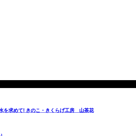
水を求めて! きのこ・きくらげ工房 山茶花
り