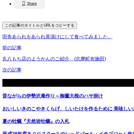
Share
この記事のタイトルとURLをコピーする
田舎あられをあられ茶漬けにして食べてみました。
前の記事
丸八もち店のようかんのご紹介 (志摩町布施田)
次の記事
関連記事
昔ながらの伊勢沢庵作り～御薗大根のハサ掛け
おいしいきのこやきくらげ、しいたけを作るために 美味しい
夏の牡蠣『天然岩牡蠣』の入札
平成28年度あぐりスクールのレッドパール・イチゴジャム作