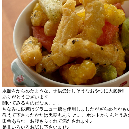
水飴をからめたような、子供受けしそうなおやつに大変身!!
ありがとうございます!
聞いてみるものだなぁ。。。
ちなみに砂糖はグラニュー糖を使用しましたがざらめとかもい
教えて下さったかたは黒糖もあり!と。。ホントかりんとうみ
田舎あられ お腹もふくれて満たされます♪
是非いろいろお試し下さいませ♪