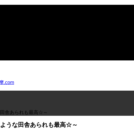
田舎あられも最高☆～
ような田舎あられも最高☆～