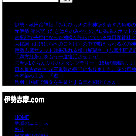
索:
表示数
伊勢・猿田彦神社「みちひらきの御神徳を表す八角形の
元伊勢 瀧原宮（たきはらのみや）のゼロ磁場スポット
古事記で夫婦になった神様が祀られている猿田彦神社と佐
大祓詞（おほはらへのことば）の中で唱えられる水の神
伊勢志摩サミット効果現れる横山展望台 (志摩市阿児町
『鵜方紅茶』をもう一度復活させよう!!
- 9,040 views
志摩s-1ぐらんぷりのスタンプラリー 16店舗制覇しま
日本最古の神社が三重県の熊野にありました。花の窟神
草木染め工房 「遊」
- 7,885 views
鳥羽・国崎で海女を生業とする岡本和歌子さん
- 6,990 
HOME
地域のニュース
祭り
日本神話の神様