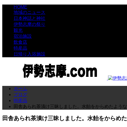
HOME
地域のニュース
日本神話と神社
伊勢志摩の祭り
観光
宿泊施設
飲食店
特産品
日帰り入浴施設
ホーム
ブログ
特産品
田舎あられ茶漬け三昧しました。水飴をからめたような
田舎あられ茶漬け三昧しました。水飴をからめた