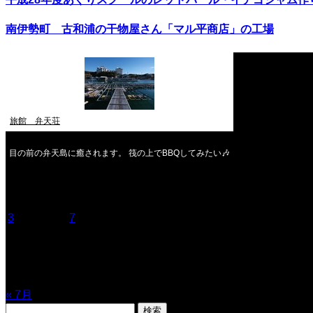
南伊勢町 古和浦の干物屋さん「マル平商店」の工場
旅館 弁天荘
目の前の弁天島に癒されます。 筏の上でBBQしてみたい🎶
2026年8月
月
火
水
木
金
土
日
1
2
3
4
5
6
7
8
9
10
11
12
13
14
15
16
17
18
19
20
21
22
23
24
25
26
27
28
29
30
31
« 7月
検