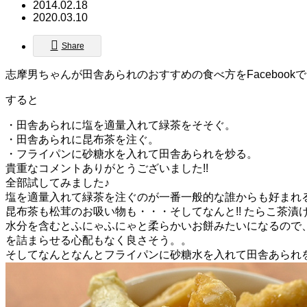
2014.02.18
2020.03.10
Share
志摩男ちゃんが田舎あられのおすすめの食べ方をFacebook
すると
・田舎あられに塩を適量入れて緑茶をそそぐ。
・田舎あられに昆布茶を注ぐ。
・フライパンに砂糖水を入れて田舎あられを炒る。
貴重なコメントありがとうございました!!
全部試してみました♪
塩を適量入れて緑茶を注ぐのが一番一般的な誰からも好まれ
昆布茶も松茸のお吸い物も・・・そしてなんと!! たらこ茶漬
水分を含むとふにゃふにゃと柔らかいお餅みたいになるので
を詰まらせる心配もなく良さそう。。
そしてなんとなんとフライパンに砂糖水を入れて田舎あられ