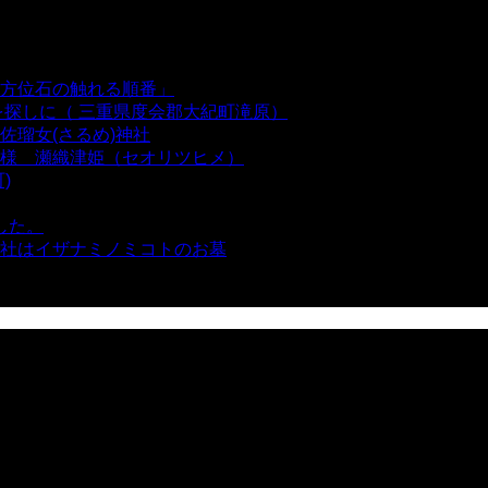
方位石の触れる順番」
- 54,667 views
を探しに（ 三重県度会郡大紀町滝原）
- 24,926 views
瑠女(さるめ)神社
- 21,861 views
様 瀬織津姫（セオリツヒメ）
- 16,964 views
)
- 10,375 views
した。
- 8,106 views
社はイザナミノミコトのお墓
- 8,070 views
views