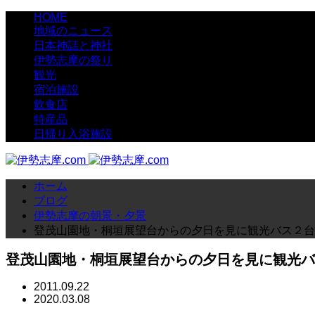
HOME
地域のニュース
日本神話と神社
伊勢志摩の祭り
観光
宿泊施設
飲食店
特産品
日帰り入浴施設
ホーム
ブログ
伊勢志摩の朝景・夕景
登茂山園地・桐垣展望台からの夕日を見に観光バス２台
登茂山園地・桐垣展望台からの夕日を見に観光バ
2011.09.22
2020.03.08