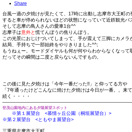
Share
台風一過の夕焼けが見たくて、17時に出動し志摩市大王町の
すると車が停められないほどの状態になっていて近鉄観光バ
そして志摩の鳥人さんの愛車1台^^
志摩子は
意外と
慌てんぼうの焦りんぼう。
この光景におじけづいてしまって、手が震えて三脚にカメラ
結局、手持ちで一部始終をやりきりました^^;
もうねぇー。モードダイヤルも何が何やらわからなくなって
だってその瞬間は二度と戻らないんですもの。
この後に見た夕焼けは「今年一番だった!!」と仰ってる方や
「7年通ったけどこんなに焼けた夕焼けは今日が一番。。来
続く・・・・
———————————————————————————
登茂山園地内にある夕陽展望スポット
※
第１展望台 <
慕情ヶ丘公園（桐垣展望台）
>
※第２展望台 <ともやま展望台>
三重県志摩市大王町