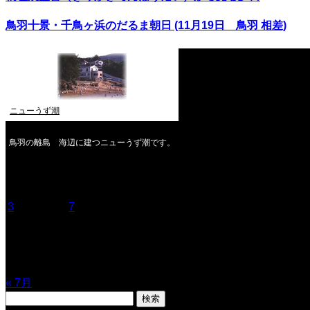
鳥羽十景・千鳥ヶ浜のだるま朝日 (11月19日 鳥羽 相差)
ニューうず潮
鳥羽の離島 海辺に建つニューうず潮です。
2026年8月
月
火
水
木
金
土
日
1
2
3
4
5
6
7
8
9
10
11
12
13
14
15
16
17
18
19
20
21
22
23
24
25
26
27
28
29
30
31
« 7月
検