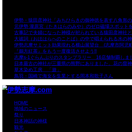
索:
表示数
伊勢・猿田彦神社「みちひらきの御神徳を表す八角形の
元伊勢 瀧原宮（たきはらのみや）のゼロ磁場スポット
古事記で夫婦になった神様が祀られている猿田彦神社と佐
大祓詞（おほはらへのことば）の中で唱えられる水の神
伊勢志摩サミット効果現れる横山展望台 (志摩市阿児町
『鵜方紅茶』をもう一度復活させよう!!
- 9,040 views
志摩s-1ぐらんぷりのスタンプラリー 16店舗制覇しま
日本最古の神社が三重県の熊野にありました。花の窟神
草木染め工房 「遊」
- 7,885 views
鳥羽・国崎で海女を生業とする岡本和歌子さん
- 6,990 
HOME
地域のニュース
祭り
日本神話の神様
観光