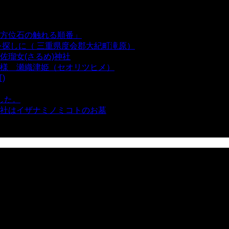
方位石の触れる順番」
- 54,674 views
を探しに（ 三重県度会郡大紀町滝原）
- 24,926 views
瑠女(さるめ)神社
- 21,861 views
様 瀬織津姫（セオリツヒメ）
- 16,964 views
)
- 10,375 views
した。
- 8,106 views
社はイザナミノミコトのお墓
- 8,070 views
views