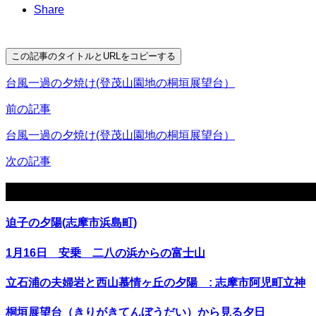
Share
この記事のタイトルとURLをコピーする
台風一過の夕焼け(登茂山園地の桐垣展望台）
前の記事
台風一過の夕焼け(登茂山園地の桐垣展望台）
次の記事
関連記事
迫子の夕陽(志摩市浜島町)
1月16日 安乗 二八の浜からの富士山
立石浦の夫婦岩と西山慕情ヶ丘の夕陽 : 志摩市阿児町立神
桐垣展望台（きりがきてんぼうだい）から見る夕日