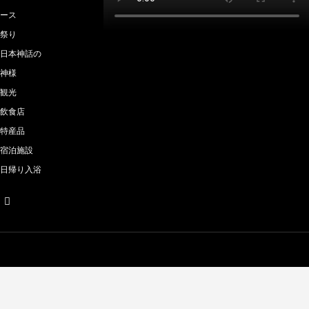
ース
祭り
日本神話の
神様
観光
飲食店
特産品
宿泊施設
日帰り入浴