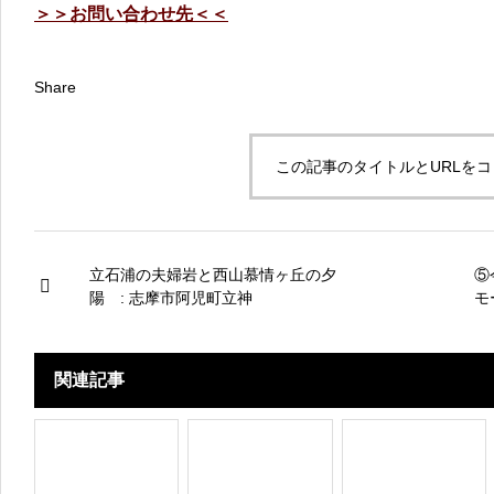
＞＞お問い合わせ先＜＜
Share
この記事のタイトルとURLを
立石浦の夫婦岩と西山慕情ヶ丘の夕
⑤
陽 : 志摩市阿児町立神
モ
ん
関連記事