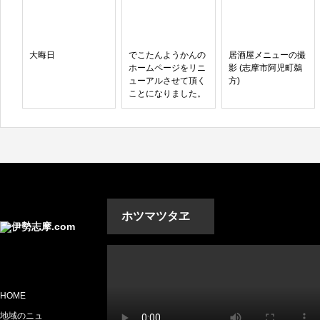
大晦日
でこたんようかんの
居酒屋メニューの撮
ホームページをリニ
影 (志摩市阿児町鵜
ューアルさせて頂く
方)
ことになりました。
ホツマツタヱ
HOME
地域のニュ