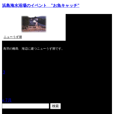
浜島海水浴場のイベント ”お魚キャッチ”
ニューうず潮
鳥羽の離島 海辺に建つニューうず潮です。
2026年8月
月
火
水
木
金
土
日
1
2
3
4
5
6
7
8
9
10
11
12
13
14
15
16
17
18
19
20
21
22
23
24
25
26
27
28
29
30
31
« 7月
検
索: