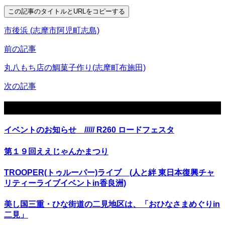
この記事のタイトルとURLをコピーする
市後浜 (志摩市阿児町志島)
前の記事
丸八もち店の鯛菓子作り(志摩町布施田)
次の記事
関連記事
イベントのお知らせ ///// R260 ロードフェスタ
第１９回ええじゃんかまつり
TROOPER(トゥルーパー)ライブ (人と絆 東日本復興チャ
リティーライブイベントin香良洲)
美し国三重・ひな街道の二見地区は、「おひなさまめぐりin
二見」