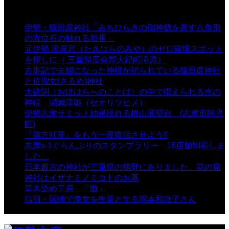
表示数
伊勢・猿田彦神社「みちひらきの御神徳を表す八角形
の方位石の触れる順番」
- 54,652 views
元伊勢 瀧原宮（たきはらのみや）のゼロ磁場スポット
を探しに（ 三重県度会郡大紀町滝原）
- 24,926 views
古事記で夫婦になった神様が祀られている猿田彦神社
と佐瑠女(さるめ)神社
- 21,861 views
大祓詞（おほはらへのことば）の中で唱えられる水の
神様 瀬織津姫（セオリツヒメ）
- 16,964 views
伊勢志摩サミット効果現れる横山展望台 (志摩市阿児
町)
- 10,375 views
『鵜方紅茶』をもう一度復活させよう!!
- 9,040 views
志摩s-1ぐらんぷりのスタンプラリー 16店舗制覇しま
した。
- 8,106 views
日本最古の神社が三重県の熊野にありました。花の窟
神社はイザナミノミコトのお墓
- 8,070 views
草木染め工房 「遊」
- 7,885 views
鳥羽・国崎で海女を生業とする岡本和歌子さん
- 6,990
views