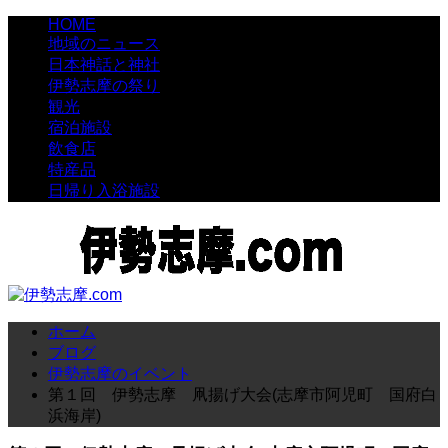
HOME
地域のニュース
日本神話と神社
伊勢志摩の祭り
観光
宿泊施設
飲食店
特産品
日帰り入浴施設
ホーム
ブログ
伊勢志摩のイベント
第１回 伊勢志摩 凧揚げ大会(志摩市阿児町 国府白
浜海岸)