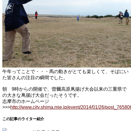
午年ってことで・・・馬の動きがとても楽しくて、そばにい
た皆さんの注目の瞬間でした。
朝 9時からの開催で、曽爾高原凧揚げ大会以来の三重県で
の大きな凧揚げ大会だったそうです。
志摩市のホームページ
>>>
http://www.city.shima.mie.jp/event/2014/01/26/post_76580
この記事のライター紹介