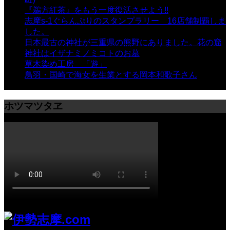
『鵜方紅茶』をもう一度復活させよう!!
- 9,040 views
志摩s-1ぐらんぷりのスタンプラリー 16店舗制覇しま
した。
- 8,106 views
日本最古の神社が三重県の熊野にありました。花の窟
神社はイザナミノミコトのお墓
- 8,069 views
草木染め工房 「遊」
- 7,885 views
鳥羽・国崎で海女を生業とする岡本和歌子さん
- 6,990
views
ホツマツタヱ