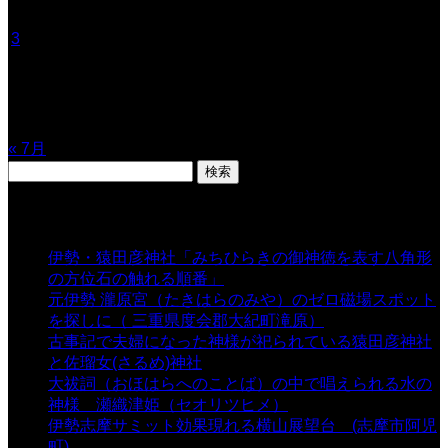
1
2
3
4
5
6
7
8
9
10
11
12
13
14
15
16
17
18
19
20
21
22
23
24
25
26
27
28
29
30
31
« 7月
検
索:
表示数
伊勢・猿田彦神社「みちひらきの御神徳を表す八角形
の方位石の触れる順番」
- 54,643 views
元伊勢 瀧原宮（たきはらのみや）のゼロ磁場スポット
を探しに（ 三重県度会郡大紀町滝原）
- 24,925 views
古事記で夫婦になった神様が祀られている猿田彦神社
と佐瑠女(さるめ)神社
- 21,861 views
大祓詞（おほはらへのことば）の中で唱えられる水の
神様 瀬織津姫（セオリツヒメ）
- 16,964 views
伊勢志摩サミット効果現れる横山展望台 (志摩市阿児
町)
- 10,375 views