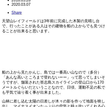
2018.03.28
2020.03.07
Share
天望山レイフィールドは3年前に完成した木製の見晴し台
で、行ったことがある人はその建物を船の上からでも見つけ
ることが出来ると思います。
船の上から見たかんじ、島では一番高い山なので（多分）
「あんな高いところまで登れないーー」って思ってしまいそ
うですが、舗装された答志島スカイラインの登山口から170
メートルぐらいだということなので、日頃、運動不足の私で
も平気で辿り着く事が出来ました。
山林に差し込む太陽の日差しが木々の影を作って地面を映し
出し、マイナスイオンたっぷりの空気と時々吹いてくれる心