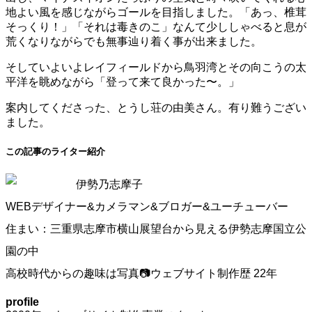
地よい風を感じながらゴールを目指しました。「あっ、椎茸
そっくり！」「それは毒きのこ」なんて少ししゃべると息が
荒くなりながらでも無事辿り着く事が出来ました。
そしていよいよレイフィールドから鳥羽湾とその向こうの太
平洋を眺めながら「登って来て良かった〜。」
案内してくださった、とうし荘の由美さん。有り難うござい
ました。
この記事のライター紹介
伊勢乃志摩子
WEBデザイナー&カメラマン&ブロガー&ユーチューバー
住まい：三重県志摩市横山展望台から見える伊勢志摩国立公
園の中
高校時代からの趣味は写真📷ウェブサイト制作歴 22年
profile