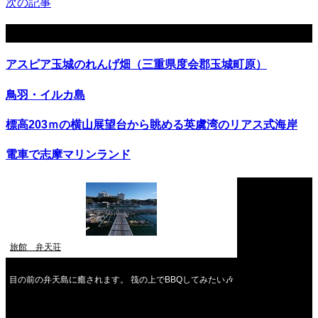
次の記事
関連記事
アスピア玉城のれんげ畑（三重県度会郡玉城町原）
鳥羽・イルカ島
標高203ｍの横山展望台から眺める英虞湾のリアス式海岸
電車で志摩マリンランド
旅館 弁天荘
目の前の弁天島に癒されます。 筏の上でBBQしてみたい🎶
2026年8月
月
火
水
木
金
土
日