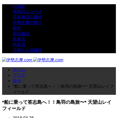
HOME
地域のニュース
日本神話と神社
伊勢志摩の祭り
観光
宿泊施設
飲食店
特産品
日帰り入浴施設
ホーム
ブログ
観光
*船に乗って答志島へ！！鳥羽の島旅〜* 天望山レイフ
ィールド
*船に乗って答志島へ！！鳥羽の島旅〜* 天望山レイ
フィールド