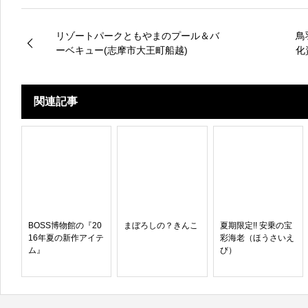
リゾートパークともやまのプール＆バ
鳥
ーベキュー(志摩市大王町船越)
化
関連記事
BOSS博物館の『20
まぼろしの？きんこ
夏期限定!! 安乗の宝
16年夏の新作アイテ
彩海老（ほうさいえ
ム』
び）