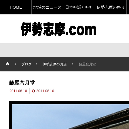
HOME
地域のニュース
日本神話と神社
伊勢志摩の祭り
ブログ
伊勢志摩のお店
藤屋窓月堂
藤屋窓月堂
2011.08.10
2011.08.10