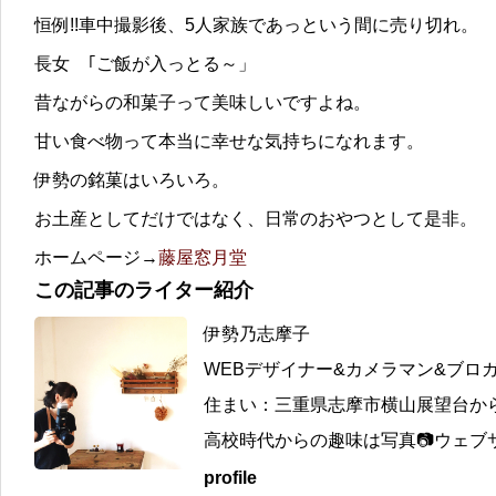
恒例!!車中撮影後、5人家族であっという間に売り切れ。
長女 ｢ご飯が入っとる～」
昔ながらの和菓子って美味しいですよね。
甘い食べ物って本当に幸せな気持ちになれます。
伊勢の銘菓はいろいろ。
お土産としてだけではなく、日常のおやつとして是非。
ホームページ→
藤屋窓月堂
この記事のライター紹介
伊勢乃志摩子
WEBデザイナー&カメラマン&ブロ
住まい：三重県志摩市横山展望台か
高校時代からの趣味は写真📷ウェブサ
profile