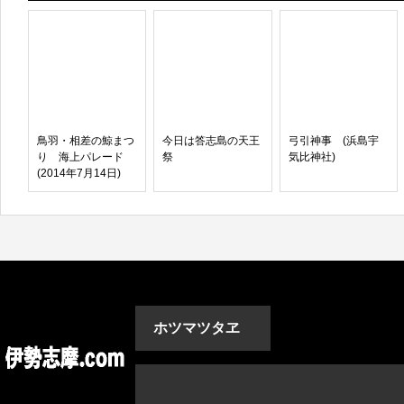
鳥羽・相差の鯨まつ
今日は答志島の天王
弓引神事 (浜島宇
り 海上パレード
祭
気比神社)
(2014年7月14日)
ホツマツタヱ