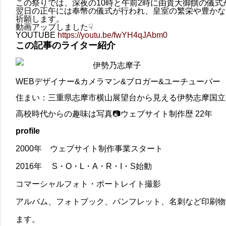
この祭りでは、深夜の10時と午前2時に由貴大御饌の儀式
翌日の正午には奉幣の儀式が行われ、皇室の繁栄や豊かな
祈願します。
動画アップしました☟
YOUTUBE
https://youtu.be/fwYH4qJAbm0
この記事のライター紹介
伊勢乃志摩子
WEBデザイナー&カメラマン&ブロガー&ユーチューバー
住まい：三重県志摩市横山展望台から見える伊勢志摩国立
高校時代からの趣味は写真📷ウェブサイト制作歴 22年
profile
2000年 ウェブサイト制作事業スタート
2016年 S・O・L・A・R・I・S始動
コマーシャルフォト・ポートレイト撮影
アルバム、フォトブック、パンフレット、名刺など印刷物
ます。