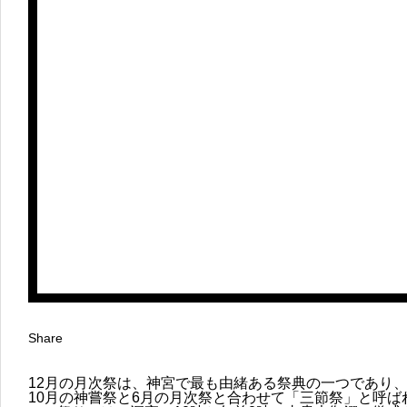
Share
12月の月次祭は、神宮で最も由緒ある祭典の一つであり
10月の神嘗祭と6月の月次祭と合わせて「三節祭」と呼ば