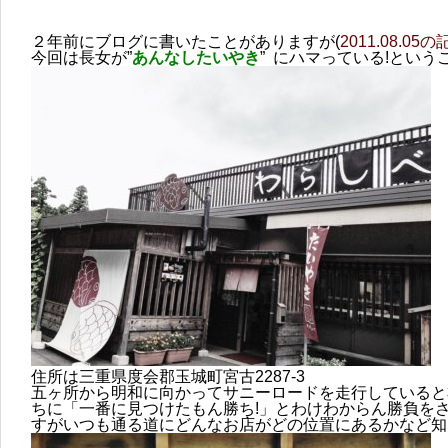
２年前にブログに書いたことがありますが(
2011.08.05
今回は長女が”
あんなしたいやき
” にハマっている!という
住所は三重県度会郡玉城町宮古2287-3
五ヶ所から明和に向かってサニーロードを走行していると
ちに「一番に見つけたもん勝ち!」とわけわからん勝負を
すがいつも通る道にどんなお店がどの位置にあるかなど知