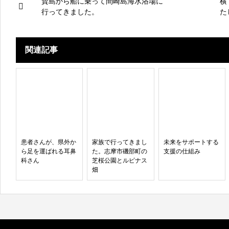
賢島から船に乗って間崎島海水浴場に
横
行ってきました。
た
関連記事
患者さんが、県外か
家族で行ってきまし
未来をサポートする
ら足を運ばれる耳鼻
た。志摩市磯部町の
支援の仕組み
科さん
芝桜公園とルピナス
畑