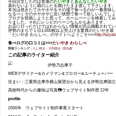
今回注文したのは普通の
たいやき
と
あんなしたいやき
。
蒸れないように箱のふたを開けたまま渡して下さいます。
本当は焼きたてホヤホヤをその場で食べるのが一番美味し
なるべくそのホヤホヤに近い状態で食べて欲しいんでしょ
ブログを投稿しようと思って、ホームページを検索してみ
りました。それにレシピのページなんかもあります。
お店に行っただけではわからない情報が沢山掲載されてい
伊勢のまちで１日1,000枚以上売上げる驚異のたいやき屋
「たいやき わらしべ」のサイトへようこそ>>>
http://taiy
食べログの口コミは>>>
たいやき わらしべ
関連ランキング：
たい焼き・大判焼き
|
田丸駅
この記事のライター紹介
伊勢乃志摩子
WEBデザイナー&カメラマン&ブロガー&ユーチューバー
住まい：三重県志摩市横山展望台から見える伊勢志摩国立
高校時代からの趣味は写真📷ウェブサイト制作歴 22年
profile
2000年 ウェブサイト制作事業スタート