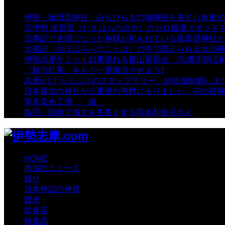
伊勢・猿田彦神社「みちひらきの御神徳を表す八角形の
元伊勢 瀧原宮（たきはらのみや）のゼロ磁場スポット
古事記で夫婦になった神様が祀られている猿田彦神社と佐
大祓詞（おほはらへのことば）の中で唱えられる水の神
伊勢志摩サミット効果現れる横山展望台 (志摩市阿児町
『鵜方紅茶』をもう一度復活させよう!!
- 9,040 views
志摩s-1ぐらんぷりのスタンプラリー 16店舗制覇しま
日本最古の神社が三重県の熊野にありました。花の窟神
草木染め工房 「遊」
- 7,885 views
鳥羽・国崎で海女を生業とする岡本和歌子さん
- 6,990 
HOME
地域のニュース
祭り
日本神話の神様
観光
飲食店
特産品