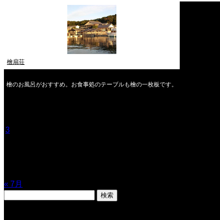
檜扇荘
檜のお風呂がおすすめ。お食事処のテーブルも檜の一枚板です。
2026年8月
月
火
水
木
金
土
日
1
2
3
4
5
6
7
8
9
10
11
12
13
14
15
16
17
18
19
20
21
22
23
24
25
26
27
28
29
30
31
« 7月
検
索:
表示数