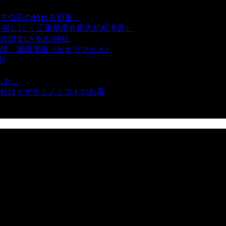
方位石の触れる順番」
- 54,641 views
を探しに（ 三重県度会郡大紀町滝原）
- 24,921 views
瑠女(さるめ)神社
- 21,861 views
様 瀬織津姫（セオリツヒメ）
- 16,963 views
)
- 10,375 views
した。
- 8,106 views
社はイザナミノミコトのお墓
- 8,069 views
views