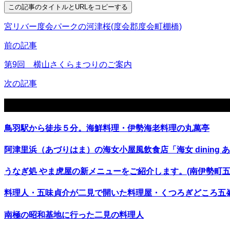
この記事のタイトルとURLをコピーする
宮リバー度会パークの河津桜(度会郡度会町棚橋)
前の記事
第9回 横山さくらまつりのご案内
次の記事
関連記事
鳥羽駅から徒歩５分。海鮮料理・伊勢海老料理の丸萬亭
阿津里浜（あづりはま）の海女小屋風飲食店「海女 dining 
うなぎ処 やま虎屋の新メニューをご紹介します。(南伊勢町五
料理人・五味貞介が二見で開いた料理屋・くつろぎどころ五
南極の昭和基地に行った二見の料理人