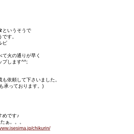
タ
というそうで
うです。
ルビ
べて火の通りが早く
プします^^;
成も依頼して下さいました。
も承っております。)
すめです♪
ったぁ。。。
/www.isesima.jp/chikurin/