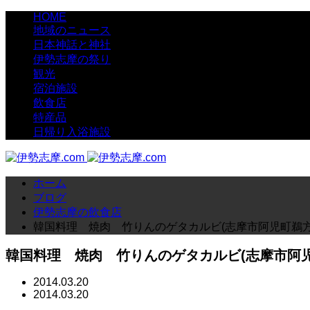
HOME
地域のニュース
日本神話と神社
伊勢志摩の祭り
観光
宿泊施設
飲食店
特産品
日帰り入浴施設
ホーム
ブログ
伊勢志摩の飲食店
韓国料理 焼肉 竹りんのゲタカルビ(志摩市阿児町鵜方
韓国料理 焼肉 竹りんのゲタカルビ(志摩市阿児
2014.03.20
2014.03.20