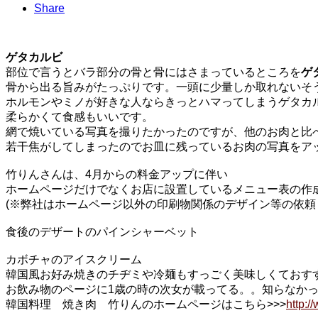
Share
ゲタカルビ
部位で言うとバラ部分の骨と骨にはさまっているところを
ゲ
骨から出る旨みがたっぷりです。一頭に少量しか取れないそ
ホルモンやミノが好きな人ならきっとハマってしまうゲタカ
柔らかくて食感もいいです。
網で焼いている写真を撮りたかったのですが、他のお肉と比
若干焦がしてしまったのでお皿に残っているお肉の写真をアッ
竹りんさんは、4月からの料金アップに伴い
ホームページだけでなくお店に設置しているメニュー表の作
(※弊社はホームページ以外の印刷物関係のデザイン等の依頼
食後のデザートのパインシャーベット
カボチャのアイスクリーム
韓国風お好み焼きのチヂミや冷麺もすっごく美味しくておす
お飲み物のページに1歳の時の次女が載ってる。。知らなか
韓国料理 焼き肉 竹りんのホームページはこちら>>>
http:/