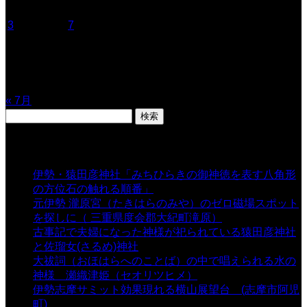
1
2
3
4
5
6
7
8
9
10
11
12
13
14
15
16
17
18
19
20
21
22
23
24
25
26
27
28
29
30
31
« 7月
検
索:
表示数
伊勢・猿田彦神社「みちひらきの御神徳を表す八角形
の方位石の触れる順番」
- 54,670 views
元伊勢 瀧原宮（たきはらのみや）のゼロ磁場スポット
を探しに（ 三重県度会郡大紀町滝原）
- 24,926 views
古事記で夫婦になった神様が祀られている猿田彦神社
と佐瑠女(さるめ)神社
- 21,861 views
大祓詞（おほはらへのことば）の中で唱えられる水の
神様 瀬織津姫（セオリツヒメ）
- 16,964 views
伊勢志摩サミット効果現れる横山展望台 (志摩市阿児
町)
- 10,375 views