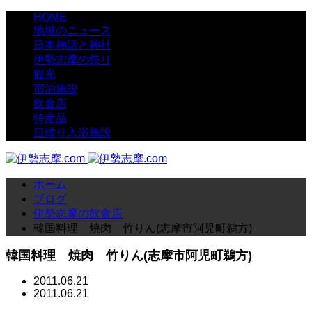
HOME
地域のニュース
日本神話と神社
伊勢志摩の祭り
観光
宿泊施設
飲食店
特産品
日帰り入浴施設
ホーム
ブログ
伊勢志摩の飲食店
韓国料理 焼肉 竹りん(志摩市阿児町鵜方)
韓国料理 焼肉 竹りん(志摩市阿児町鵜方)
2011.06.21
2011.06.21