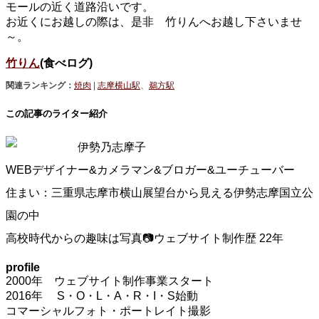
モールの近く道路沿いです。
お近くにお越しの際は、是非 竹りんへお越し下さいませ
～。
竹りん
(食べログ)
関連ランキング：
焼肉
|
志摩横山駅
、
鵜方駅
この記事のライター紹介
伊勢乃志摩子
WEBデザイナー&カメラマン&ブロガー&ユーチューバー
住まい：三重県志摩市横山展望台から見える伊勢志摩国立公
園の中
高校時代からの趣味は写真📷ウェブサイト制作歴 22年
profile
2000年 ウェブサイト制作事業スタート
2016年 S・O・L・A・R・I・S始動
コマーシャルフォト・ポートレイト撮影