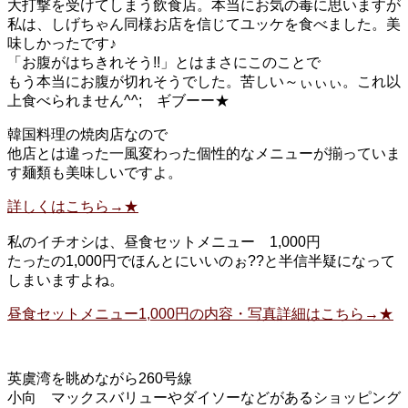
大打撃を受けてしまう飲食店。本当にお気の毒に思いますが
私は、しげちゃん同様お店を信じてユッケを食べました。美
味しかったです♪
「お腹がはちきれそう!!」とはまさにこのことで
もう本当にお腹が切れそうでした。苦しい～ぃぃぃ。これ以
上食べられません^^; ギブーー★
韓国料理の焼肉店なので
他店とは違った一風変わった個性的なメニューが揃っていま
す麺類も美味しいですよ。
詳しくはこちら→★
私のイチオシは、昼食セットメニュー 1,000円
たったの1,000円でほんとにいいのぉ??と半信半疑になって
しまいますよね。
昼食セットメニュー1,000円の内容・写真詳細はこちら→★
英虞湾を眺めながら260号線
小向 マックスバリューやダイソーなどがあるショッピング