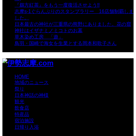
『鵜方紅茶』をもう一度復活させよう!!
- 9,040 views
志摩s-1ぐらんぷりのスタンプラリー 16店舗制覇しま
した。
- 8,106 views
日本最古の神社が三重県の熊野にありました。花の窟
神社はイザナミノミコトのお墓
- 8,070 views
草木染め工房 「遊」
- 7,885 views
鳥羽・国崎で海女を生業とする岡本和歌子さん
- 6,990
views
HOME
地域のニュース
祭り
日本神話の神様
観光
飲食店
特産品
宿泊施設
日帰り入浴