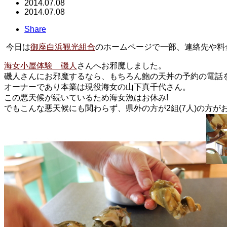
2014.07.08
2014.07.08
Share
今日は
御座白浜観光組合
のホームページで一部、連絡先や料
海女小屋体験 磯人
さんへお邪魔しました。
磯人さんにお邪魔するなら、もちろん鮑の天丼の予約の電話
オーナーであり本業は現役海女の山下真千代さん。
この悪天候が続いているため海女漁はお休み!
でもこんな悪天候にも関わらず、県外の方が2組(7人)の方が