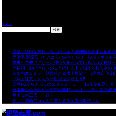
10
11
12
13
14
15
16
17
18
19
20
21
22
23
24
25
26
27
28
29
30
31
« 7月
検
索:
表示数
伊勢・猿田彦神社「みちひらきの御神徳を表す八角形の
元伊勢 瀧原宮（たきはらのみや）のゼロ磁場スポット
古事記で夫婦になった神様が祀られている猿田彦神社と佐
大祓詞（おほはらへのことば）の中で唱えられる水の神
伊勢志摩サミット効果現れる横山展望台 (志摩市阿児町
『鵜方紅茶』をもう一度復活させよう!!
- 9,040 views
志摩s-1ぐらんぷりのスタンプラリー 16店舗制覇しま
日本最古の神社が三重県の熊野にありました。花の窟神
草木染め工房 「遊」
- 7,885 views
鳥羽・国崎で海女を生業とする岡本和歌子さん
- 6,990 