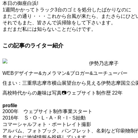
本日の御座白浜!
1週間かかってトラック3台のゴミを処分したばかりなのに
またこの通り・・・これから台風が来たら、またさらにひど
それでもまた、皆さんで浜掃除をして下さいます。
まだまだ私には知らないことだらけです。
この記事のライター紹介
伊勢乃志摩子
WEBデザイナー&カメラマン&ブロガー&ユーチューバー
住まい：三重県志摩市横山展望台から見える伊勢志摩国立公
高校時代からの趣味は写真📷ウェブサイト制作歴 22年
profile
2000年 ウェブサイト制作事業スタート
2016年 S・O・L・A・R・I・S始動
コマーシャルフォト・ポートレイト撮影
アルバム、フォトブック、パンフレット、名刺など印刷物制作
気まぐれに地域情報を投稿しています。