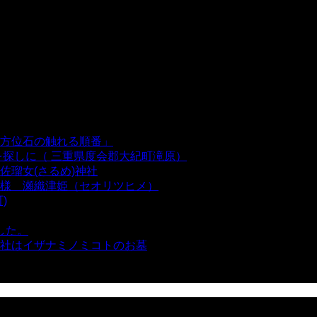
方位石の触れる順番」
- 54,719 views
を探しに（ 三重県度会郡大紀町滝原）
- 24,934 views
瑠女(さるめ)神社
- 21,861 views
様 瀬織津姫（セオリツヒメ）
- 16,970 views
)
- 10,375 views
した。
- 8,106 views
社はイザナミノミコトのお墓
- 8,073 views
views