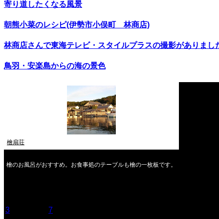
寄り道したくなる風景
朝熊小菜のレシピ(伊勢市小俣町 林商店)
林商店さんで東海テレビ・スタイルプラスの撮影がありまし
鳥羽・安楽島からの海の景色
檜扇荘
檜のお風呂がおすすめ。お食事処のテーブルも檜の一枚板です。
2026年8月
月
火
水
木
金
土
日
1
2
3
4
5
6
7
8
9