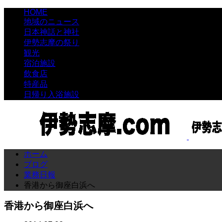
HOME
地域のニュース
日本神話と神社
伊勢志摩の祭り
観光
宿泊施設
飲食店
特産品
日帰り入浴施設
ホーム
ブログ
業務日報
香港から御座白浜へ
香港から御座白浜へ