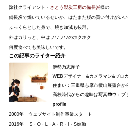
弊社クライアント・
さとう製炭工房の備長炭
様の
備長炭で焼いているせいか、はたまた鰻の買い付けがいい
ふっくらとした身で、焼き加減も抜群。
外はカリっと、中はフワフワのホクホク
何度食べても美味しいです。
この記事のライター紹介
伊勢乃志摩子
WEBデザイナー&カメラマン&ブロ
住まい：三重県志摩市横山展望台か
高校時代からの趣味は写真📷ウェブサ
profile
2000年 ウェブサイト制作事業スタート
2016年 S・O・L・A・R・I・S始動