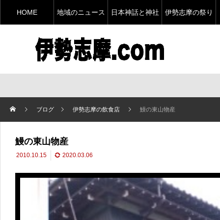
HOME
地域のニュース
日本神話と神社
伊勢志摩の祭り
ブログ
伊勢志摩の飲食店
鰻の東山物産
鰻の東山物産
2010.10.15
2020.03.06