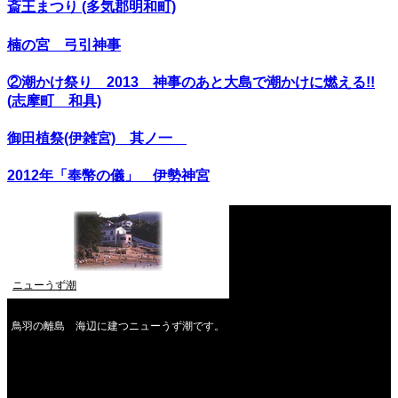
斎王まつり (多気郡明和町)
楠の宮 弓引神事
②潮かけ祭り 2013 神事のあと大島で潮かけに燃える!!
(志摩町 和具)
御田植祭(伊雑宮) 其ノ一
2012年「奉幣の儀」 伊勢神宮
ニューうず潮
鳥羽の離島 海辺に建つニューうず潮です。
2026年8月
月
火
水
木
金
土
日
1
2