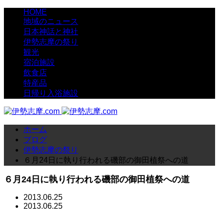
HOME
地域のニュース
日本神話と神社
伊勢志摩の祭り
観光
宿泊施設
飲食店
特産品
日帰り入浴施設
ホーム
ブログ
伊勢志摩の祭り
６月24日に執り行われる磯部の御田植祭への道
６月24日に執り行われる磯部の御田植祭への道
2013.06.25
2013.06.25