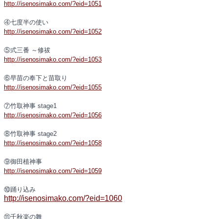
http://isenosimako.com/?eid=1051
④七度半の使い
http://isenosimako.com/?eid=1052
⑤式三番 ～修祓
http://isenosimako.com/?eid=1053
⑥早苗の奉下と苗取り
http://isenosimako.com/?eid=1055
⑦竹取神事 stage1
http://isenosimako.com/?eid=1056
⑧竹取神事 stage2
http://isenosimako.com/?eid=1058
⑨御田植神事
http://isenosimako.com/?eid=1059
⑩踊り込み
http://isenosimako.com/?eid=1060
⑪千秋楽の舞