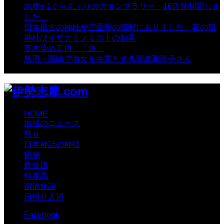
志摩s-1ぐらんぷりのスタンプラリー 16店舗制覇しま
した。
- 8,106 views
日本最古の神社が三重県の熊野にありました。花の窟
神社はイザナミノミコトのお墓
- 8,070 views
草木染め工房 「遊」
- 7,885 views
鳥羽・国崎で海女を生業とする岡本和歌子さん
- 6,990
views
HOME
地域のニュース
祭り
日本神話の神様
観光
飲食店
特産品
宿泊施設
日帰り入浴
Facebook