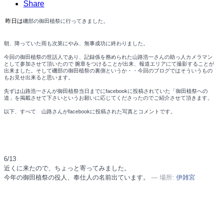
Share
昨日は
磯部の御田植祭に行ってきました。
朝、降っていた雨も次第にやみ、無事成功に終わりました。
今回の御田植祭の世話人であり、記録係を務められた山路浩一さんの助っ人カメラマン
として参加させて頂いたので
腕章をつけることが出来、報道エリアにて撮影することが
出来ました。そして
磯部の御田植祭の裏側というか・・今回のブログではそういうもの
もお見せ出来ると思います。
先ずは山路浩一さんが
御田植祭当日までにfacebookに投稿されていた「
御田植祭への
道」を掲載させて下さいというお願いに応じてくださったのでご紹介させて頂きます。
以下、すべて 山路さんがfacebookに投稿された写真とコメントです。
6/13
近くに来たので、ちょっと寄ってみました。
今年の御田植祭の役人、奉仕人の名前出ています。
― 場所:
伊雑宮