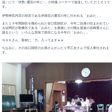
送）にて「伊勢~遷宮の年に~」の特集コーナーで放送していただくそうで
す。
伊勢神宮内宮の別宮である伊雑宮の遷宮の年に行われる「おみた」。
また１４年間師匠を務められた谷口哲師匠が、今年ご自身の住まわれてい
る迫間区が勤番区である「おみた」を最後にその職を後進の谷崎豊さんに
譲るという、いろんな意味で節目になる今年の「おみた」。
ＮＨＫさん、取材に「力」入ってますｗｗ
ちなみに、その谷口師匠のお孫さんがふたり早乙女さんで役人奉仕されま
す。