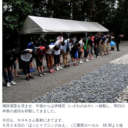
潮掛潔斎を済ませ、午後からは伊雑宮（いざわのみや）へ移動し、明日の
本祭の成功を祈願してきました。
今日も、ＮＨＫさん取材にきてます。
６月２８日の「ほっとイブニングみえ」（三重県ローカル 18:30より放