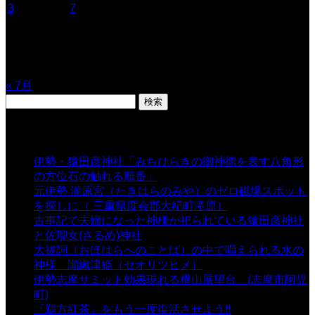
3
4
5
6
7
8
9
10
11
12
13
14
15
16
17
18
19
20
21
22
23
24
25
26
27
28
29
30
31
« 7月
検
索:
表示数
伊勢・猿田彦神社「みちひらきの御神徳を表す八角形
の方位石の触れる順番」
- 54,669 views
元伊勢 瀧原宮（たきはらのみや）のゼロ磁場スポット
を探しに（ 三重県度会郡大紀町滝原）
- 24,926 views
古事記で夫婦になった神様が祀られている猿田彦神社
と佐瑠女(さるめ)神社
- 21,861 views
大祓詞（おほはらへのことば）の中で唱えられる水の
神様 瀬織津姫（セオリツヒメ）
- 16,964 views
伊勢志摩サミット効果現れる横山展望台 (志摩市阿児
町)
- 10,375 views
『鵜方紅茶』をもう一度復活させよう!!
- 9,040 views