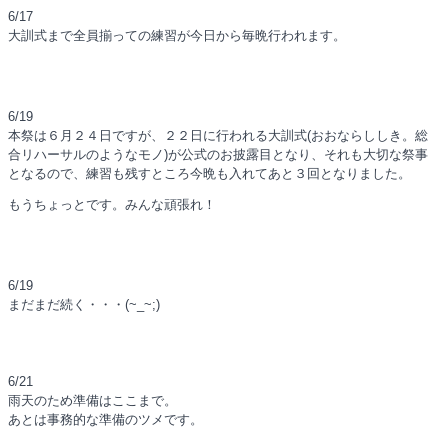
6/17
大訓式まで全員揃っての練習が今日から毎晩行われます。
6/19
本祭は６月２４日ですが、２２日に行われる大訓式(おおならししき。総
合リハーサルのようなモノ)が公式のお披露目となり、それも大切な祭事
となるので、練習も残すところ今晩も入れてあと３回となりました。
もうちょっとです。みんな頑張れ！
6/19
まだまだ続く・・・(~_~;)
6/21
雨天のため準備はここまで。
あとは事務的な準備のツメです。