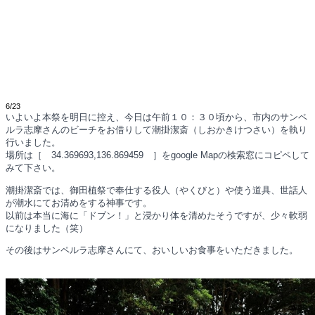
6/23
いよいよ本祭を明日に控え、今日は午前１０：３０頃から、市内のサンペ
ルラ志摩さんのビーチをお借りして潮掛潔斎（しおかきけつさい）を執り
行いました。
場所は［ 34.369693,136.869459 ］をgoogle Mapの検索窓にコピペして
みて下さい。
潮掛潔斎では、御田植祭で奉仕する役人（やくびと）や使う道具、世話人
が潮水にてお清めをする神事です。
以前は本当に海に「ドブン！」と浸かり体を清めたそうですが、少々軟弱
になりました（笑）
その後はサンペルラ志摩さんにて、おいしいお食事をいただきました。