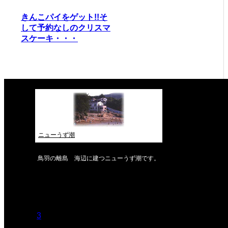
きんこパイをゲット!!そ
して予約なしのクリスマ
スケーキ・・・
ニューうず潮
鳥羽の離島 海辺に建つニューうず潮です。
2026年8月
月
火
水
木
金
土
日
1
2
3
4
5
6
7
8
9
10
11
12
13
14
15
16