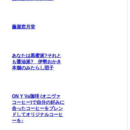
藤屋窓月堂
あなたは黒蜜派?それと
も醤油派? 伊勢おかき
本舗のみたらし団子
ON Y Va珈琲 (オニヴァ
コーヒー)で自分の好みに
合ったコーヒーをブレン
ドしてオリジナルコーヒ
ーを♪