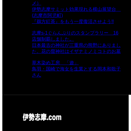
メ）
- 16,957 views
伊勢志摩サミット効果現れる横山展望台
(志摩市阿児町)
- 10,374 views
『鵜方紅茶』をもう一度復活させよう!!
-
9,040 views
志摩s-1ぐらんぷりのスタンプラリー 16
店舗制覇しました。
- 8,106 views
日本最古の神社が三重県の熊野にありまし
た。花の窟神社はイザナミノミコトのお墓
- 8,064 views
草木染め工房 「遊」
- 7,882 views
鳥羽・国崎で海女を生業とする岡本和歌子
さん
- 6,987 views