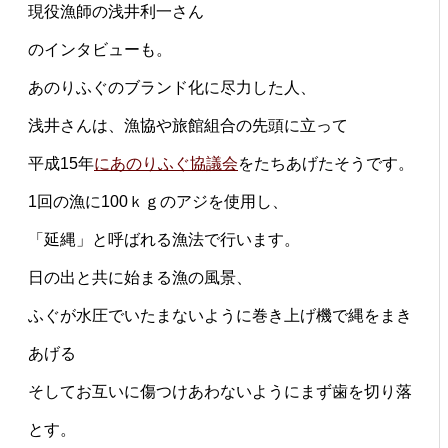
現役漁師の浅井利一さん
のインタビューも。
あのりふぐのブランド化に尽力した人、
浅井さんは、漁協や旅館組合の先頭に立って
平成15年
にあのりふぐ協議会
をたちあげたそうです。
1回の漁に100ｋｇのアジを使用し、
「延縄」と呼ばれる漁法で行います。
日の出と共に始まる漁の風景、
ふぐが水圧でいたまないように巻き上げ機で縄をまき
あげる
そしてお互いに傷つけあわないようにまず歯を切り落
とす。