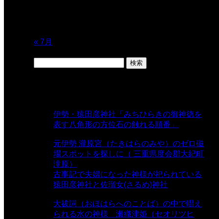
17
18
19
20
21
22
23
24
25
26
27
28
29
30
31
« 7月
検
索:
表示数
伊勢・猿田彦神社「みちひらきの御神徳を
表す八角形の方位石の触れる順番」
-
54,624 views
元伊勢 瀧原宮（たきはらのみや）のゼロ磁
場スポットを探しに（ 三重県度会郡大紀町
滝原）
- 24,913 views
古事記で夫婦になった神様が祀られている
猿田彦神社と佐瑠女(さるめ)神社
- 21,856
views
大祓詞（おほはらへのことば）の中で唱え
られる水の神様 瀬織津姫（セオリツヒ