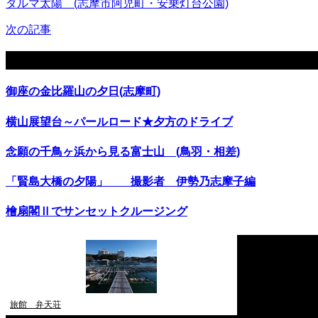
ダルマ太陽 (志摩市阿児町・安乗灯台公園)
次の記事
関連記事
御座の金比羅山の夕日(志摩町)
横山展望台～パールロード★夕方のドライブ
念願の千鳥ヶ浜から見る富士山 (鳥羽・相差)
「賢島大橋の夕陽」 撮影者 伊勢乃志摩子編
檜扇閣Ⅱでサンセットクルージング
旅館 弁天荘