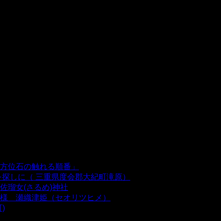
方位石の触れる順番」
- 54,642 views
を探しに（ 三重県度会郡大紀町滝原）
- 24,925 views
瑠女(さるめ)神社
- 21,861 views
様 瀬織津姫（セオリツヒメ）
- 16,964 views
)
- 10,375 views