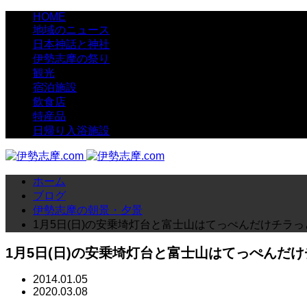
HOME
地域のニュース
日本神話と神社
伊勢志摩の祭り
観光
宿泊施設
飲食店
特産品
日帰り入浴施設
ホーム
ブログ
伊勢志摩の朝景・夕景
1月5日(日)の安乗埼灯台と富士山はてっぺんだけチラっ
1月5日(日)の安乗埼灯台と富士山はてっぺんだ
2014.01.05
2020.03.08