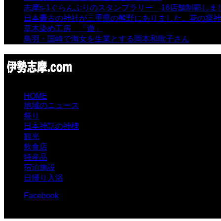
志摩s-1ぐらんぷりのスタンプラリー 16店舗制覇しま
日本最古の神社が三重県の熊野にありました。花の窟神
草木染め工房 「遊」
- 7,885 views
鳥羽・国崎で海女を生業とする岡本和歌子さん
- 6,990 
HOME
地域のニュース
祭り
日本神話の神様
観光
飲食店
特産品
宿泊施設
日帰り入浴
Facebook
© 伊勢志摩.com