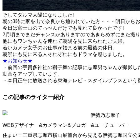
そしてダルマ太陽になりました!
朝の3時に家を出て奈良から通われていた方・・・明日から
今日は富士山のてっぺんだけでも見れて良かったです!
2月頃までまだチャンスがありますのであきらめずにまた撮り
他にもワンちゃんを連れて朝陽を見に来られたご夫婦。
若いカメラ女子のお仕事が始まる前の最後の休日。
朝景にも見に来る人それぞれにもドラマを感じました。
★お知らせ★
・前回の宇賀多神社の獅子舞の記事に志摩男ちゃんが撮影し
動画をアップしています。
・本日正午に放送される東海テレビ・スタイルプラスという
この記事のライター紹介
伊勢乃志摩子
WEBデザイナー&カメラマン&ブロガー&ユーチューバー
住まい：三重県志摩市横山展望台から見える伊勢志摩国立公