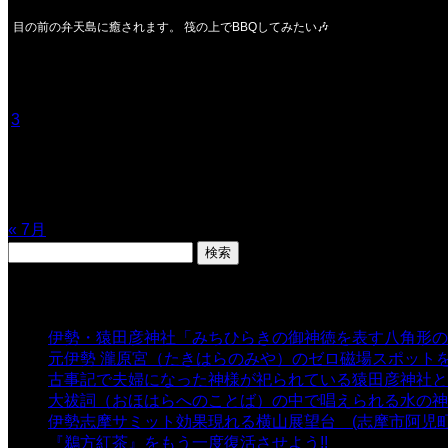
目の前の弁天島に癒されます。 筏の上でBBQしてみたい🎶
2026年8月
月
火
水
木
金
土
日
1
2
3
4
5
6
7
8
9
10
11
12
13
14
15
16
17
18
19
20
21
22
23
24
25
26
27
28
29
30
31
« 7月
検
索:
表示数
伊勢・猿田彦神社「みちひらきの御神徳を表す八角形の
元伊勢 瀧原宮（たきはらのみや）のゼロ磁場スポット
古事記で夫婦になった神様が祀られている猿田彦神社と佐
大祓詞（おほはらへのことば）の中で唱えられる水の神
伊勢志摩サミット効果現れる横山展望台 (志摩市阿児町
『鵜方紅茶』をもう一度復活させよう!!
- 9,040 views