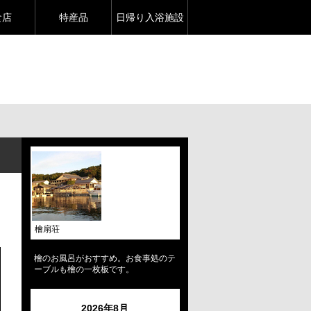
食店
特産品
日帰り入浴施設
檜扇荘
檜のお風呂がおすすめ。お食事処のテ
ーブルも檜の一枚板です。
2026年8月