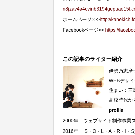
n8jzav4a4cvinb3194gepuae15f.co
ホームページ>>>
http://kanekichif
Facebookページ>>
https://faceb
この記事のライター紹介
伊勢乃志摩
WEBデザ
住まい：三
高校時代から
profile
2000年 ウェブサイト制作事業
2016年 S・O・L・A・R・I