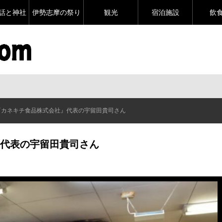
話と神社
伊勢志摩の祭り
観光
宿泊施設
飲
『カネキチ食品株式会社』代表の宇留田貴司さん
代表の宇留田貴司さん