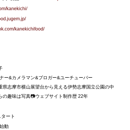
m/kanekichi/
ood.jugem.jp/
ook.com/kanekichifood/
子
イナー&カメラマン&ブロガー&ユーチューバー
重県志摩市横山展望台から見える伊勢志摩国立公園の中
の趣味は写真📷ウェブサイト制作歴 22年
スタート
・S始動