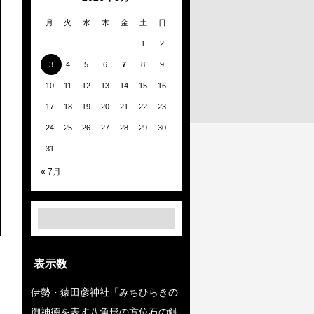
月
火
水
木
金
土
日
1
2
3
4
5
6
7
8
9
10
11
12
13
14
15
16
17
18
19
20
21
22
23
24
25
26
27
28
29
30
31
« 7月
表示数
伊勢・猿田彦神社「みちひらきの
御神徳を表す八角形の方位石の触