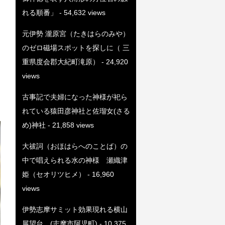
れる順番」
- 54,632 views
元伊勢 瀧原宮（たきはらのみや）
のゼロ磁場スポットを探しに（ 三
重県度会郡大紀町滝原）
- 24,920
views
古事記で夫婦になった神様が祀ら
れている猿田彦神社と佐瑠女(さる
め)神社
- 21,858 views
大祓詞（おほはらへのことば）の
中で唱えられる水の神様 瀬織津
姫（セオリツヒメ）
- 16,960
views
伊勢志摩サミット効果現れる横山
展望台 (志摩市阿児町)
- 10,375