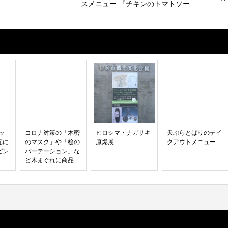
スメニュー 『チキンのトマトソー
ス ローズマリー風味スパゲティ』
ッ
コロナ対策の「木密
ヒロシマ・ナガサキ
天ぷらとばりのテイ
元に
のマスク」や「桧の
原爆展
クアウトメニュー
ピン
パーテーション」な
、三
ど木まぐれに商品開
式
発を進める。ん？木
まぐれ.？？