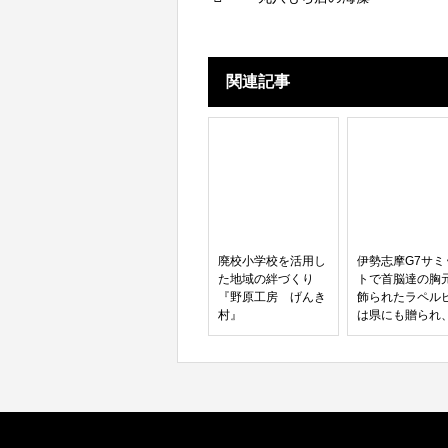
関連記事
廃校小学校を活用し
伊勢志摩G7サミ
た地域の絆づくり
トで首脳達の胸
『野原工房 げんき
飾られたラペル
村』
は県にも贈られ
重県庁にて贈呈