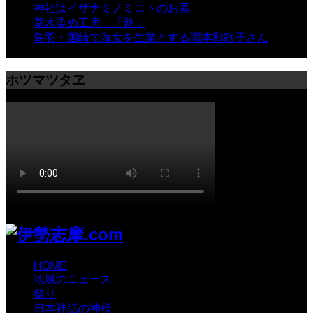
神社はイザナミノミコトのお墓
- 8,069 views
草木染め工房 「遊」
- 7,885 views
鳥羽・国崎で海女を生業とする岡本和歌子さん
- 6,990
views
ホツマツタヱ
HOME
地域のニュース
祭り
日本神話の神様