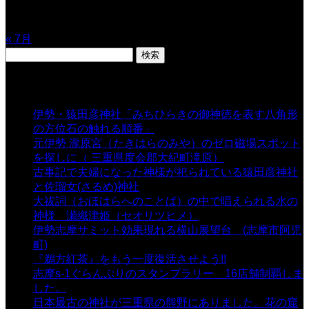
24
25
26
27
28
29
30
31
« 7月
検
索:
表示数
伊勢・猿田彦神社「みちひらきの御神徳を表す八角形
の方位石の触れる順番」
- 54,647 views
元伊勢 瀧原宮（たきはらのみや）のゼロ磁場スポット
を探しに（ 三重県度会郡大紀町滝原）
- 24,925 views
古事記で夫婦になった神様が祀られている猿田彦神社
と佐瑠女(さるめ)神社
- 21,861 views
大祓詞（おほはらへのことば）の中で唱えられる水の
神様 瀬織津姫（セオリツヒメ）
- 16,964 views
伊勢志摩サミット効果現れる横山展望台 (志摩市阿児
町)
- 10,375 views
『鵜方紅茶』をもう一度復活させよう!!
- 9,040 views
志摩s-1ぐらんぷりのスタンプラリー 16店舗制覇しま
した。
- 8,106 views
日本最古の神社が三重県の熊野にありました。花の窟