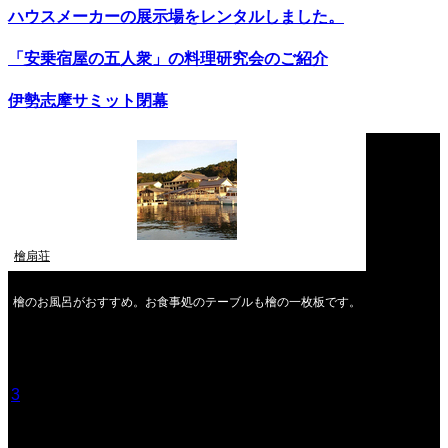
ハウスメーカーの展示場をレンタルしました。
「安乗宿屋の五人衆」の料理研究会のご紹介
伊勢志摩サミット閉幕
檜扇荘
檜のお風呂がおすすめ。お食事処のテーブルも檜の一枚板です。
2026年8月
月
火
水
木
金
土
日
1
2
3
4
5
6
7
8
9
10
11
12
13
14
15
16
17
18
19
20
21
22
23