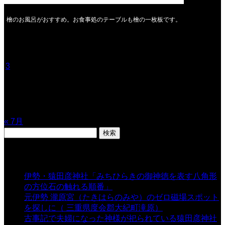
檜のお風呂がおすすめ。お食事処のテーブルも檜の一枚板です。
2026年8月
月
火
水
木
金
土
日
1
2
3
4
5
6
7
8
9
10
11
12
13
14
15
16
17
18
19
20
21
22
23
24
25
26
27
28
29
30
31
« 7月
検
索:
表示数
伊勢・猿田彦神社「みちひらきの御神徳を表す八角形
の方位石の触れる順番」
- 54,628 views
元伊勢 瀧原宮（たきはらのみや）のゼロ磁場スポット
を探しに（ 三重県度会郡大紀町滝原）
- 24,915 views
古事記で夫婦になった神様が祀られている猿田彦神社