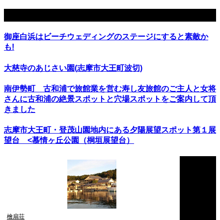
関連記事
御座白浜はビーチウェディングのステージにすると素敵か
も!
大慈寺のあじさい園(志摩市大王町波切)
南伊勢町 古和浦で旅館業を営む寿し友旅館のご主人と女将
さんに古和浦の絶景スポットと穴場スポットをご案内して頂
きました
志摩市大王町・登茂山園地内にある夕陽展望スポット第１展
望台 <慕情ヶ丘公園（桐垣展望台）
檜扇荘