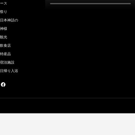
ース
祭り
日本神話の
神様
観光
飲食店
特産品
宿泊施設
日帰り入浴