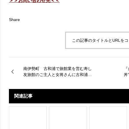
＞＞お問い合わせ先＜＜
Share
この記事のタイトルとURLを
南伊勢町 古和浦で旅館業を営む寿し
『
友旅館のご主人と女将さんに古和浦の
丼
絶景スポットと穴場スポットをご案内
して頂きました
関連記事