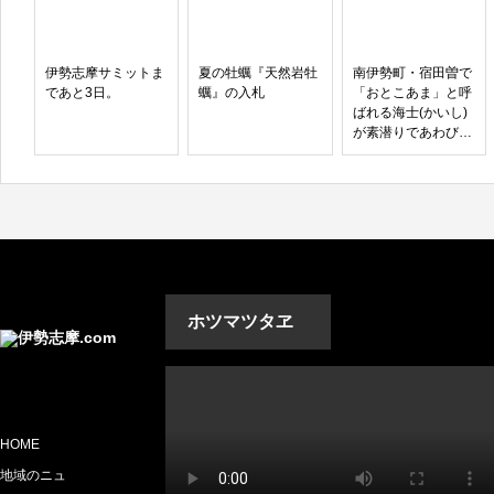
伊勢志摩サミットま
夏の牡蠣『天然岩牡
南伊勢町・宿田曽で
であと3日。
蠣』の入札
「おとこあま」と呼
ばれる海士(かいし)
が素潜りであわび・
サザエ・ナマコ・ト
コブシを獲る漁が解
禁になりました。
ホツマツタヱ
HOME
地域のニュ