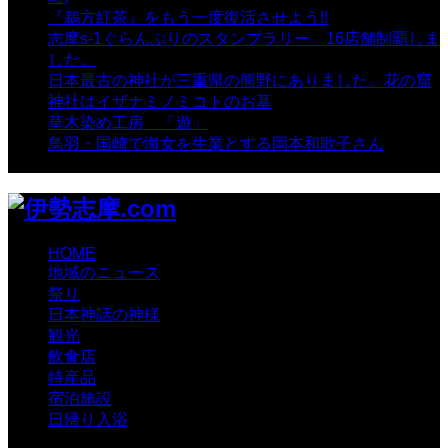
『鵜方紅茶』をもう一度復活させよう!!
- 9,040 views
志摩s-1ぐらんぷりのスタンプラリー 16店舗制覇しま
した。
- 8,106 views
日本最古の神社が三重県の熊野にありました。花の窟
神社はイザナミノミコトのお墓
- 8,064 views
草木染め工房 「遊」
- 7,882 views
鳥羽・国崎で海女を生業とする岡本和歌子さん
- 6,988
views
HOME
地域のニュース
祭り
日本神話の神様
観光
飲食店
特産品
宿泊施設
日帰り入浴