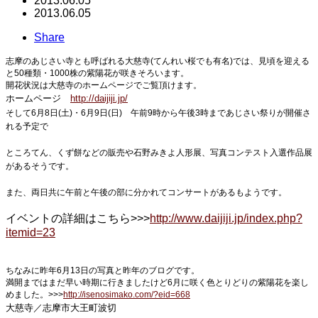
2013.06.05
2013.06.05
Share
志摩のあじさい寺とも呼ばれる大慈寺(てんれい桜でも有名)では、見頃を迎える
と50種類・1000株の紫陽花が咲きそろいます。
開花状況は大慈寺のホームページでご覧頂けます。
ホームページ
http://daijiji.jp/
そして6月8日(土)・6月9日(日) 午前9時から午後3時まであじさい祭りが開催さ
れる予定で
ところてん、くず餅などの販売や石野みきよ人形展、写真コンテスト入選作品展
があるそうです。
また、両日共に午前と午後の部に分かれてコンサートがあるもようです。
イベントの詳細はこちら>>>
http://www.daijiji.jp/index.php?
itemid=23
ちなみに昨年6月13日の写真と昨年のブログです。
満開まではまだ早い時期に行きましたけど6月に咲く色とりどりの紫陽花を楽し
めました。>>>
http://isenosimako.com/?eid=668
大慈寺／志摩市大王町波切