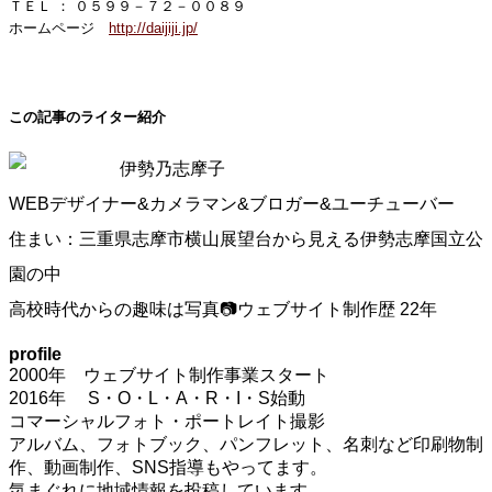
ＴＥＬ ： ０５９９－７２－００８９
ホームページ
http://daijiji.jp/
この記事のライター紹介
伊勢乃志摩子
WEBデザイナー&カメラマン&ブロガー&ユーチューバー
住まい：三重県志摩市横山展望台から見える伊勢志摩国立公
園の中
高校時代からの趣味は写真📷ウェブサイト制作歴 22年
profile
2000年 ウェブサイト制作事業スタート
2016年 S・O・L・A・R・I・S始動
コマーシャルフォト・ポートレイト撮影
アルバム、フォトブック、パンフレット、名刺など印刷物制
作、動画制作、SNS指導もやってます。
気まぐれに地域情報を投稿しています。