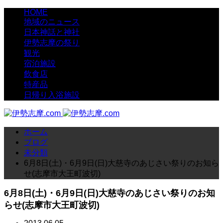
HOME
地域のニュース
日本神話と神社
伊勢志摩の祭り
観光
宿泊施設
飲食店
特産品
日帰り入浴施設
ホーム
ブログ
未分類
6月8日(土)・6月9日(日)大慈寺のあじさい祭りのお知ら
せ(志摩市大王町波切)
6月8日(土)・6月9日(日)大慈寺のあじさい祭りのお知
らせ(志摩市大王町波切)