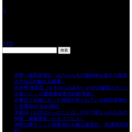
1
2
3
4
5
6
7
8
9
10
11
12
13
14
15
16
17
18
19
20
21
22
23
24
25
26
27
28
29
30
31
« 7月
検
索:
表示数
伊勢・猿田彦神社「みちひらきの御神徳を表す八角形
の方位石の触れる順番」
- 54,632 views
元伊勢 瀧原宮（たきはらのみや）のゼロ磁場スポット
を探しに（ 三重県度会郡大紀町滝原）
- 24,919 views
古事記で夫婦になった神様が祀られている猿田彦神社
と佐瑠女(さるめ)神社
- 21,858 views
大祓詞（おほはらへのことば）の中で唱えられる水の
神様 瀬織津姫（セオリツヒメ）
- 16,960 views
伊勢志摩サミット効果現れる横山展望台 (志摩市阿児
町)
- 10,375 views