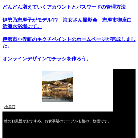
どんどん増えていくアカウントとパスワードの管理方法
伊勢乃志摩子がモデル?? 海女さん撮影会 志摩市御座白
浜海水浴場にて。
伊勢市小俣町のキクチペイントのホームページが完成しまし
た。
オンラインデザインでチラシを作ろう。
檜扇荘
檜のお風呂がおすすめ。お食事処のテーブルも檜の一枚板です。
2026年8月
月
火
水
木
金
土
日