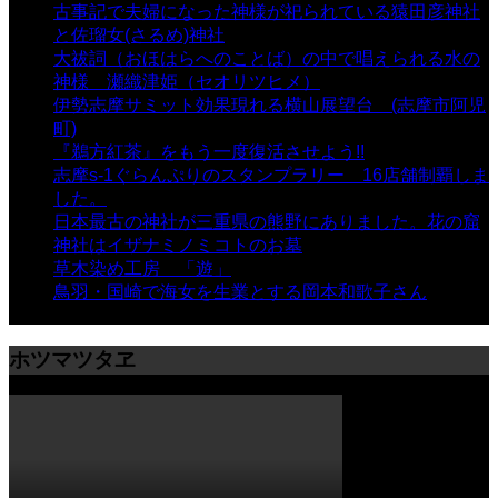
古事記で夫婦になった神様が祀られている猿田彦神社
と佐瑠女(さるめ)神社
- 21,858 views
大祓詞（おほはらへのことば）の中で唱えられる水の
神様 瀬織津姫（セオリツヒメ）
- 16,960 views
伊勢志摩サミット効果現れる横山展望台 (志摩市阿児
町)
- 10,375 views
『鵜方紅茶』をもう一度復活させよう!!
- 9,040 views
志摩s-1ぐらんぷりのスタンプラリー 16店舗制覇しま
した。
- 8,106 views
日本最古の神社が三重県の熊野にありました。花の窟
神社はイザナミノミコトのお墓
- 8,066 views
草木染め工房 「遊」
- 7,884 views
鳥羽・国崎で海女を生業とする岡本和歌子さん
- 6,988
views
ホツマツタヱ