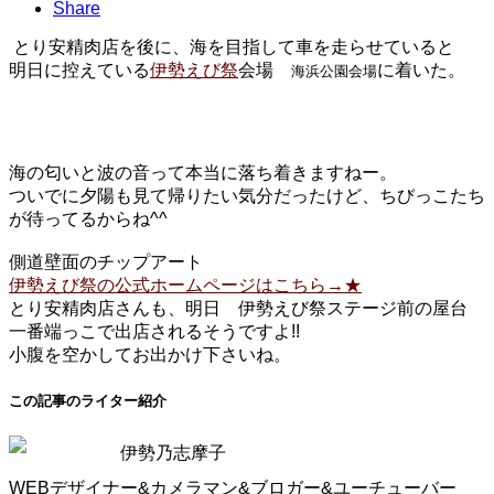
Share
とり安精肉店を後に、海を目指して車を走らせていると
明日に控えている
伊勢えび祭
会場
に着いた。
海浜公園会場
海の匂いと波の音って本当に落ち着きますねー。
ついでに夕陽も見て帰りたい気分だったけど、ちびっこたち
が待ってるからね^^
側道壁面のチップアート
伊勢えび祭の公式ホームページはこちら→★
とり安精肉店さんも、明日 伊勢えび祭ステージ前の屋台
一番端っこで出店されるそうですよ!!
小腹を空かしてお出かけ下さいね。
この記事のライター紹介
伊勢乃志摩子
WEBデザイナー&カメラマン&ブロガー&ユーチューバー