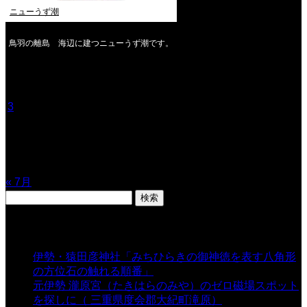
ニューうず潮
鳥羽の離島 海辺に建つニューうず潮です。
2026年8月
月
火
水
木
金
土
日
1
2
3
4
5
6
7
8
9
10
11
12
13
14
15
16
17
18
19
20
21
22
23
24
25
26
27
28
29
30
31
« 7月
検
索:
表示数
伊勢・猿田彦神社「みちひらきの御神徳を表す八角形
の方位石の触れる順番」
- 54,635 views
元伊勢 瀧原宮（たきはらのみや）のゼロ磁場スポット
を探しに（ 三重県度会郡大紀町滝原）
- 24,920 views