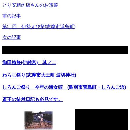
とり安精肉店さんのお惣菜
前の記事
第51回 伊勢えび祭(志摩市浜島町)
次の記事
関連記事
御田植祭(伊雑宮) 其ノ二
わらじ祭り(志摩市大王町 波切神社)
しろんご祭り 今年の海女頭 (鳥羽市菅島町・しろんご浜)
斎王の徒然日記も必見です。