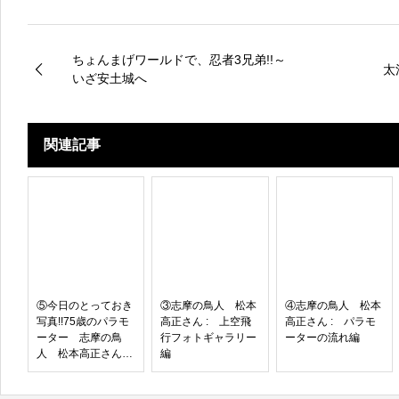
ちょんまげワールドで、忍者3兄弟!!～
太
いざ安土城へ
関連記事
⑤今日のとっておき
③志摩の鳥人 松本
④志摩の鳥人 松本
写真!!75歳のパラモ
高正さん : 上空飛
高正さん : パラモ
ーター 志摩の鳥
行フォトギャラリー
ーターの流れ編
人 松本高正さん
編
国府の浜を上空飛行