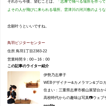
それから今後、望むことは、
「志摩で飛べる場所を作って
よその人が飛びに来られる場所。雲津川の河川敷のような
念願叶うといいですね。
鳥羽ビジターセンター
住所 鳥羽1丁目2383-22
営業時間 9：00～16：00
この記事のライター紹介
伊勢乃志摩子
WEBデザイナー&カメラマン&ブロ
住まい：三重県志摩市横山展望台か
高校時代からの趣味は写真📷ウェブサ
profile