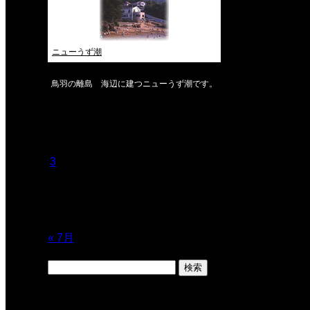
ニューうず潮
鳥羽の離島 海辺に建つニューうず潮です。
2026年8月
月
火
水
木
金
土
日
1
2
3
4
5
6
7
8
9
10
11
12
13
14
15
16
17
18
19
20
21
22
23
24
25
26
27
28
29
30
31
« 7月
検
索: