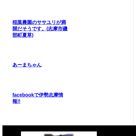
稲葉農園のササユリが満
開だそうです。(志摩市磯
部町夏草)
あーまちゃん
facebookで伊勢志摩情
報!!