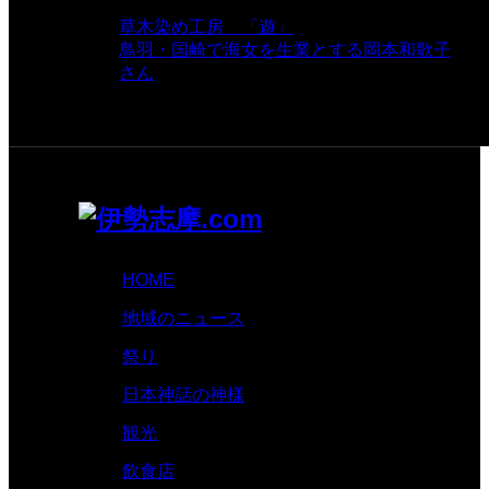
- 8,068 views
草木染め工房 「遊」
- 7,885 views
鳥羽・国崎で海女を生業とする岡本和歌子
さん
- 6,990 views
HOME
地域のニュース
祭り
日本神話の神様
観光
飲食店