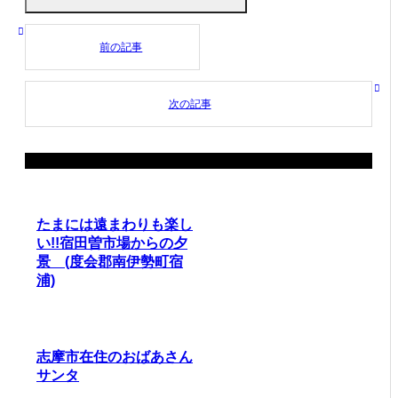
前の記事
次の記事
関連記事
たまには遠まわりも楽し
い!!宿田曽市場からの夕
景 (度会郡南伊勢町宿
浦)
志摩市在住のおばあさん
サンタ