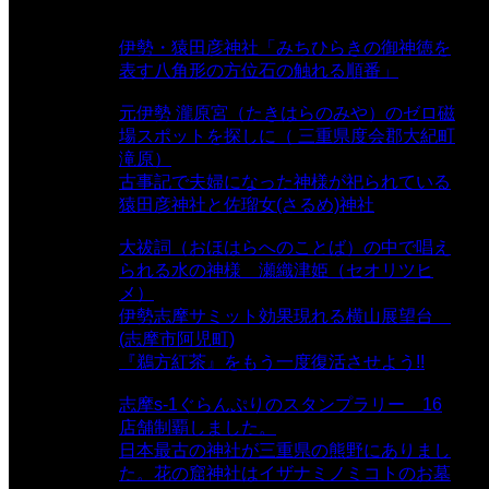
表示数
伊勢・猿田彦神社「みちひらきの御神徳を
表す八角形の方位石の触れる順番」
-
54,641 views
元伊勢 瀧原宮（たきはらのみや）のゼロ磁
場スポットを探しに（ 三重県度会郡大紀町
滝原）
- 24,921 views
古事記で夫婦になった神様が祀られている
猿田彦神社と佐瑠女(さるめ)神社
- 21,859
views
大祓詞（おほはらへのことば）の中で唱え
られる水の神様 瀬織津姫（セオリツヒ
メ）
- 16,961 views
伊勢志摩サミット効果現れる横山展望台
(志摩市阿児町)
- 10,375 views
『鵜方紅茶』をもう一度復活させよう!!
-
9,040 views
志摩s-1ぐらんぷりのスタンプラリー 16
店舗制覇しました。
- 8,106 views
日本最古の神社が三重県の熊野にありまし
た。花の窟神社はイザナミノミコトのお墓