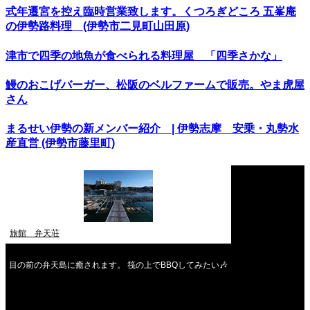
式年遷宮を控え臨時営業致します。くつろぎどころ 五峯庵
の伊勢路料理 (伊勢市二見町山田原)
津市で四季の地魚が食べられる料理屋 「四季さかな」
鰻のおこげバーガー、松阪のベルファームで販売。やま虎屋
さん
まるせい伊勢の新メンバー紹介 | 伊勢志摩 安乗・丸勢水
産直営 (伊勢市藤里町)
旅館 弁天荘
目の前の弁天島に癒されます。 筏の上でBBQしてみたい🎶
2026年8月
月
火
水
木
金
土
日