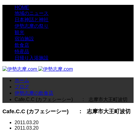
HOME
地域のニュース
日本神話と神社
伊勢志摩の祭り
観光
宿泊施設
飲食店
特産品
日帰り入浴施設
ホーム
ブログ
伊勢志摩の飲食店
Cafe.C.C (カフェシーシー) : 志摩市大王町波切
Cafe.C.C (カフェシーシー) : 志摩市大王町波切
2011.03.20
2011.03.20