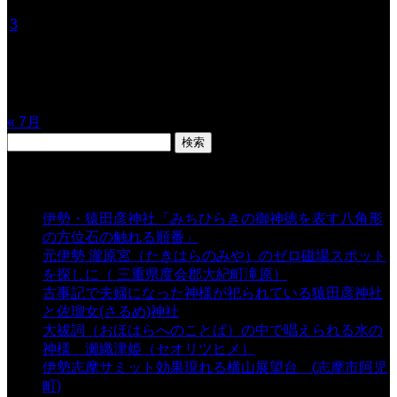
1
2
3
4
5
6
7
8
9
10
11
12
13
14
15
16
17
18
19
20
21
22
23
24
25
26
27
28
29
30
31
« 7月
検
索:
表示数
伊勢・猿田彦神社「みちひらきの御神徳を表す八角形
の方位石の触れる順番」
- 54,628 views
元伊勢 瀧原宮（たきはらのみや）のゼロ磁場スポット
を探しに（ 三重県度会郡大紀町滝原）
- 24,915 views
古事記で夫婦になった神様が祀られている猿田彦神社
と佐瑠女(さるめ)神社
- 21,857 views
大祓詞（おほはらへのことば）の中で唱えられる水の
神様 瀬織津姫（セオリツヒメ）
- 16,960 views
伊勢志摩サミット効果現れる横山展望台 (志摩市阿児
町)
- 10,374 views