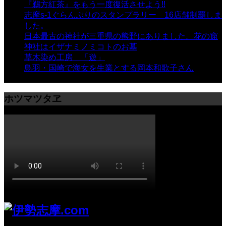
『鵜方紅茶』をもう一度復活させよう!!
- 9,040 views
志摩s-1ぐらんぷりのスタンプラリー 16店舗制覇しま
した。
- 8,106 views
日本最古の神社が三重県の熊野にありました。花の窟
神社はイザナミノミコトのお墓
- 8,064 views
草木染め工房 「遊」
- 7,882 views
鳥羽・国崎で海女を生業とする岡本和歌子さん
- 6,988
views
ホツマツタヱ