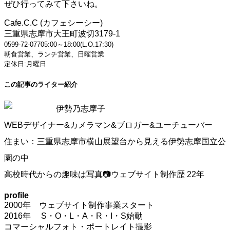
ぜひ行ってみて下さいね。
Cafe.C.C (カフェシーシー)
三重県
志摩市大王町波切
3179-1
0599-72-0770
5:00～18:00(L.O.17:30)
朝食営業、ランチ営業、日曜営業
定休日:月曜日
この記事のライター紹介
伊勢乃志摩子
WEBデザイナー&カメラマン&ブロガー&ユーチューバー
住まい：三重県志摩市横山展望台から見える伊勢志摩国立公
園の中
高校時代からの趣味は写真📷ウェブサイト制作歴 22年
profile
2000年 ウェブサイト制作事業スタート
2016年 S・O・L・A・R・I・S始動
コマーシャルフォト・ポートレイト撮影