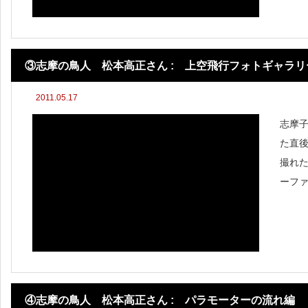
ョット
③志摩の鳥人 松本高正さん : 上空飛行フォトギャラリ
2011.05.17
志摩
た直
撮れ
ーフ
持ち良か
④志摩の鳥人 松本高正さん : パラモーターの流れ編