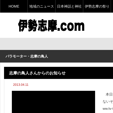
HOME
地域のニュース
日本神話と神社
伊勢志摩の祭り
パラモーター・志摩の鳥人
志摩の鳥人さんからのお知らせ
2013.04.11
本日、
ないそこ
ww.tv