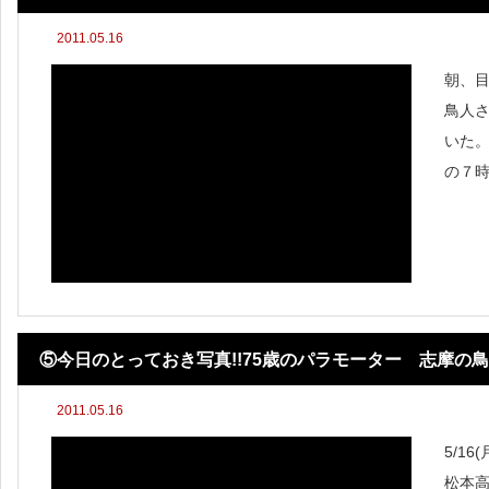
2011.05.16
朝、
鳥人
いた
の７
道の
灯台
今か
⑤今日のとっておき写真!!75歳のパラモーター 志摩の
2011.05.16
飛行
5/1
松本高