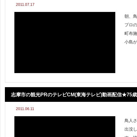
2011.07.17
朝、
プロの
町布
小島が
空写真
日パ
ポーズ
志摩市の観光PRのテレビCM(東海テレビ)動画配信★7
2011.06.11
高正さん
鳥人
出没