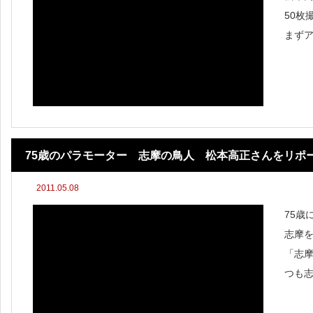
50枚
まずアッ
--------
75歳のパラモーター 志摩の鳥人 松本高正さんをリポ
2011.05.08
75歳
志摩
「志摩
つも
メン
羽ビ