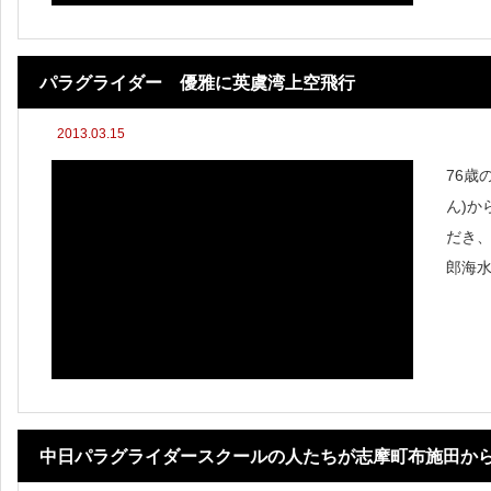
パラグライダー 優雅に英虞湾上空飛行
2013.03.15
76歳
ん)か
だき
郎海
色の
て、
着い
中日パラグライダースクールの人たちが志摩町布施田か