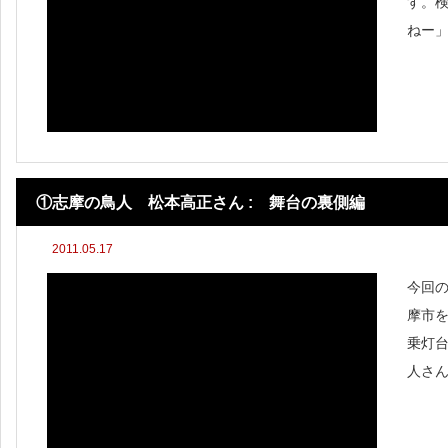
す。検
ねー
いた
た。
のに
①志摩の鳥人 松本高正さん : 舞台の裏側編
2011.05.17
今回
摩市を
乗灯
人さ
ル・・
送「