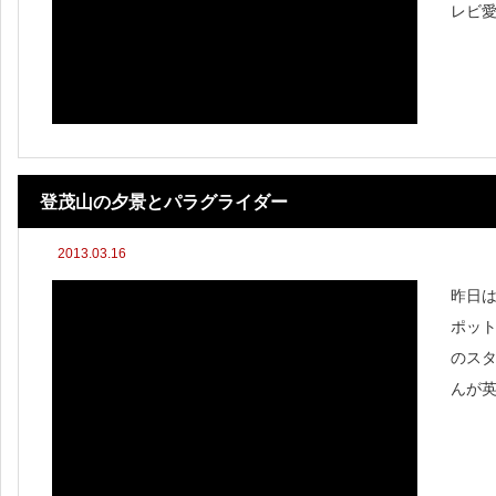
レビ愛
登茂山の夕景とパラグライダー
2013.03.16
昨日
ポッ
のス
んが
たか
イダ
は分