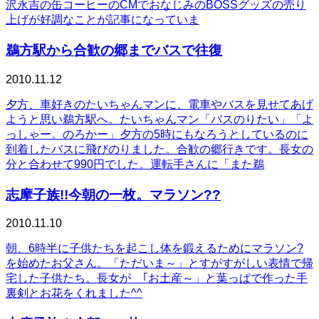
沢永吉の缶コーヒーのCMでおなじみのBOSSグッズの売り
上げが好調なことが記事になっていま
鵜方駅から合歓の郷までバスで往復
2010.11.12
夕方、車好きのたいちゃんマンに、電車やバスを見せてあげ
ようと思い鵜方駅へ。たいちゃんマン「バスのりたい」「よ
っしゃー。のろかー」夕方の5時にもなろうとしているのに
到着したバスに飛びのりました。合歓の郷行きです。長女の
分と合わせて990円でした。運転手さんに「また鵜
志摩子族!!今朝の一枚。マラソン??
2010.11.10
朝、6時半に子供たちを起こし体を鍛えるためにマラソン?
を始めたお父さん。「ただいま～」とすがすがしい表情で帰
宅した子供たち。長女が ｢お土産～」と葉っぱで作った手
裏剣とお花をくれました^^