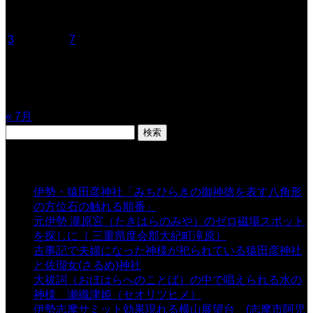
月
火
水
木
金
土
日
1
2
3
4
5
6
7
8
9
10
11
12
13
14
15
16
17
18
19
20
21
22
23
24
25
26
27
28
29
30
31
« 7月
検
索:
表示数
伊勢・猿田彦神社「みちひらきの御神徳を表す八角形
の方位石の触れる順番」
- 54,677 views
元伊勢 瀧原宮（たきはらのみや）のゼロ磁場スポット
を探しに（ 三重県度会郡大紀町滝原）
- 24,928 views
古事記で夫婦になった神様が祀られている猿田彦神社
と佐瑠女(さるめ)神社
- 21,861 views
大祓詞（おほはらへのことば）の中で唱えられる水の
神様 瀬織津姫（セオリツヒメ）
- 16,965 views
伊勢志摩サミット効果現れる横山展望台 (志摩市阿児