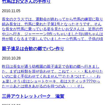
竹馬はお父さんの手作り
2010.11.05
長女のクラスでは、運動会が終わってから竹馬の練習に取り
組み長女は、竹馬に乗れた子第1号となったそうです。そん
な長女が竹馬に乗っている姿を見たいお父さんは、近所の竹
やぶへ行き、ジャーーーン!!作っちゃいました!!お姉ちゃんは
外が暗くなるまで楽しんでいましたー☆竹馬って、子供の頃
親子遠足は合歓の郷でパン作り
2010.10.28
昨日は長女が通う幼稚園の親子遠足で合歓の郷へ行きまし
た。まずは粉類を混ぜ合わせて、こねて・・・・私もやりた
いのに全く手伝わせてくれません^^;たたきつけて・・・わ
ぁ楽しそう♪左はショートケーキ、右はスティッチ???やっ
たー☆あとは焼きあがるのを待つのみ・・・そし
三井アウトレットパーク 滋賀