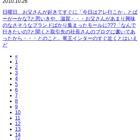
2010.10.26
日曜日、お父さんが起きてすぐに「今日はアレ行こか」とば
ーがーかな?と思いきや、滋賀・・・お父さんがあまり興味
のなさそうなブランドばかり集まったモールに???「なんで
行きたいの?と聞くと取引先の社長さんのブログに書いてあ
ったから・・・とのこと。竜王インターのすぐ近くとはいえ
ど
«
1
2
3
4
5
6
7
8
9
10
11
12
13
14