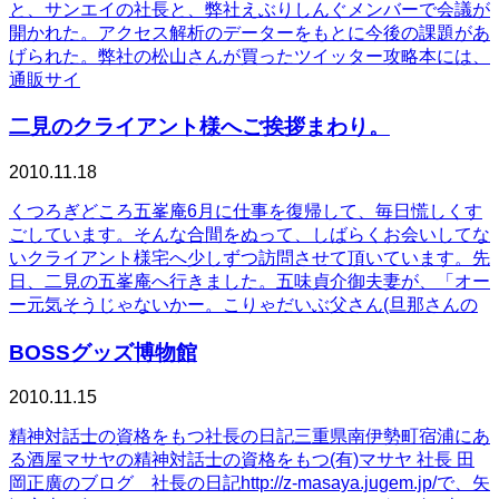
と、サンエイの社長と、弊社えぶりしんぐメンバーで会議が
開かれた。アクセス解析のデーターをもとに今後の課題があ
げられた。弊社の松山さんが買ったツイッター攻略本には、
通販サイ
二見のクライアント様へご挨拶まわり。
2010.11.18
くつろぎどころ五峯庵6月に仕事を復帰して、毎日慌しくす
ごしています。そんな合間をぬって、しばらくお会いしてな
いクライアント様宅へ少しずつ訪問させて頂いています。先
日、二見の五峯庵へ行きました。五味貞介御夫妻が、「オー
ー元気そうじゃないかー。こりゃだいぶ父さん(旦那さんの
BOSSグッズ博物館
2010.11.15
精神対話士の資格をもつ社長の日記三重県南伊勢町宿浦にあ
る酒屋マサヤの精神対話士の資格をもつ(有)マサヤ 社長 田
岡正廣のブログ 社長の日記http://z-masaya.jugem.jp/で、矢