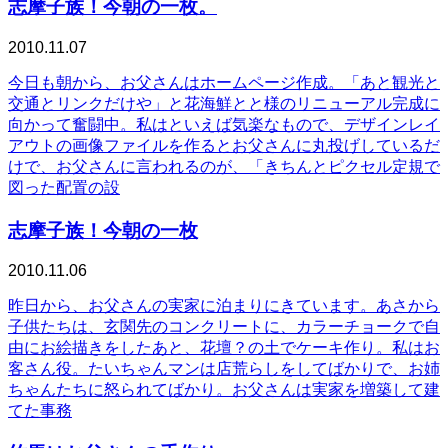
志摩子族！今朝の一枚。
2010.11.07
今日も朝から、お父さんはホームページ作成。「あと観光と
交通とリンクだけや」と花海鮮とと様のリニューアル完成に
向かって奮闘中。私はといえば気楽なもので、デザインレイ
アウトの画像ファイルを作るとお父さんに丸投げしているだ
けで、お父さんに言われるのが、「きちんとピクセル定規で
図った配置の設
志摩子族！今朝の一枚
2010.11.06
昨日から、お父さんの実家に泊まりにきています。あさから
子供たちは、玄関先のコンクリートに、カラーチョークで自
由にお絵描きをしたあと、花壇？の土でケーキ作り。私はお
客さん役。たいちゃんマンは店荒らしをしてばかりで、お姉
ちゃんたちに怒られてばかり。お父さんは実家を増築して建
てた事務