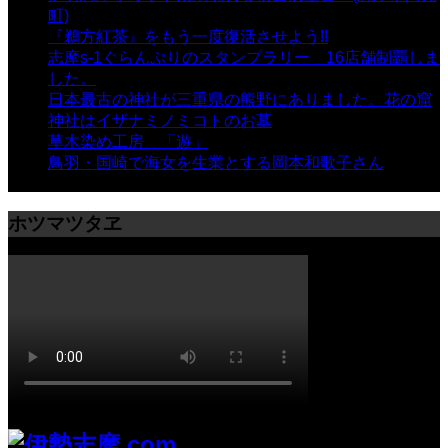
町)
- 10,375 views
『鵜方紅茶』をもう一度復活させよう!!
- 9,040 views
志摩s-1ぐらんぷりのスタンプラリー 16店舗制覇しま
した。
- 8,106 views
日本最古の神社が三重県の熊野にありました。花の窟
神社はイザナミノミコトのお墓
- 8,070 views
草木染め工房 「遊」
- 7,885 views
鳥羽・国崎で海女を生業とする岡本和歌子さん
- 6,990
views
ホツマツタヱ