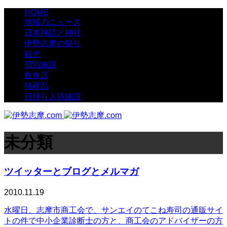
HOME
地域のニュース
日本神話と神社
伊勢志摩の祭り
観光
宿泊施設
飲食店
特産品
日帰り入浴施設
未分類
ツイッターとブログとメルマガ
2010.11.19
水曜日、志摩市商工会で、サンエイのてこね寿司の通販サイ
トの件で中小企業診断士の方と、商工会のアドバイザーの方