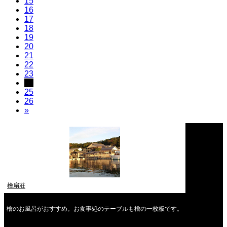
15
16
17
18
19
20
21
22
23
24
25
26
»
檜扇荘
檜のお風呂がおすすめ。お食事処のテーブルも檜の一枚板です。
2026年8月